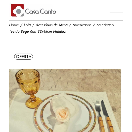
Skip
to
the
content
Home
Loja
Acessórios de Mesa
Americanos
Americano
Tecido Bege 6un 33x48cm Nataluz
OFERTA