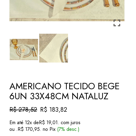
AMERICANO TECIDO BEGE
6UN 33X48CM NATALUZ
R$
278,52
R$
183,82
O
O
preço
preço
Em até 12x de
R$
19,01
. com juros
original
atual
ou .
R$
170,95
. no Pix
(7% desc.)
era:
é: