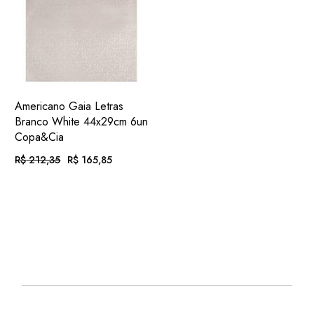
ADIC.
VER
Americano Gaia Letras
FAVORITOS
Branco White 44x29cm 6un
Copa&Cia
R$
212,35
R$
165,85
O
O
PREÇO
PREÇO
ORIGINAL
ATUAL
EM ATÉ
. COM
ERA:
É:
R$
17,15
R$ 212,35.
R$ 165,85.
12X DE
JUROS
OU
. NO PIX
(7%
R$
154,24
.
DESC.)