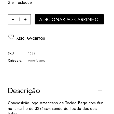
R$ 278,52.
R$ 183,82.
2 em estoque
Americano Tecido Bege 6un 33x48cm Nataluz quantity
ADICIONAR AO CARRINHO
ADIC. FAVORITOS
SKU:
1689
Category:
Americanos
Descrição
Composição:Jogo Americano de Tecido Bege com 6un
no tamanho de 33x48cm sendo de Tecido dos dois