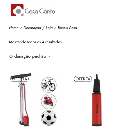
Skip
to
the
content
Home
Decoração
Loja
Texteis Casa
Mostrando todos os 4 resultados
Ordenação padrão
OFERTA
OFERTA