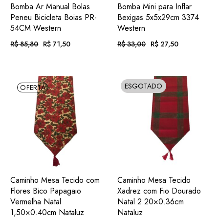
ADIC.
ADIC.
VER
VER
Bomba Ar Manual Bolas
Bomba Mini para Inflar
FAVORITOS
FAVORITOS
Peneu Bicicleta Boias PR-
Bexigas 5x5x29cm 3374
54CM Western
Western
R$
85,80
R$
71,50
R$
33,00
R$
27,50
O
O
O
O
preço
preço
preço
preço
original
atual
original
atual
era:
é:
era:
é:
Em até 12x
. com
Em até 6x
. com
R$ 85,80.
R$ 71,50.
R$ 33,00.
R$ 27,50.
R$
7,40
R$
5,16
de
juros
de
juros
ESGOTADO
OFERTA
SOLD
ou
. no Pix
(7%
ou
. no Pix
(7%
R$
66,50
R$
25,58
.
desc.)
.
desc.)
ADIC.
ADIC.
VER
VER
Caminho Mesa Tecido com
Caminho Mesa Tecido
FAVORITOS
FAVORITOS
Flores Bico Papagaio
Xadrez com Fio Dourado
Vermelha Natal
Natal 2.20×0.36cm
1,50×0.40cm Nataluz
Nataluz