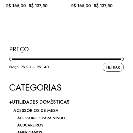
R$
165,00
R$
137,50
R$
165,00
R$
137,50
O
O
O
O
preço
preço
preço
preço
original
atual
original
atual
era:
é:
era:
é:
Em até 12x
. com
Em até 12x
. com
R$ 165,00.
R$ 137,50.
R$ 165,00.
R$ 137,50.
R$
14,22
R$
14,22
de
juros
de
juros
ou
. no Pix
(7%
ou
. no Pix
(7%
R$
127,88
R$
127,88
.
desc.)
.
desc.)
PREÇO
Preço:
R$ 20
—
R$ 140
FILTRAR
Preç
Preç
míni
máxi
CATEGORIAS
+UTILIDADES DOMÉSTICAS
ACESSÓRIOS DE MESA
ACESSÓRIOS PARA VINHO
AÇUCAREIROS
AMERICANOS