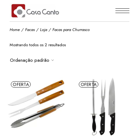
Skip
to
the
content
Home
Facas
Loja
Facas para Churrasco
Mostrando todos os 2 resultados
Ordenação padrão
OFERTA
OFERTA