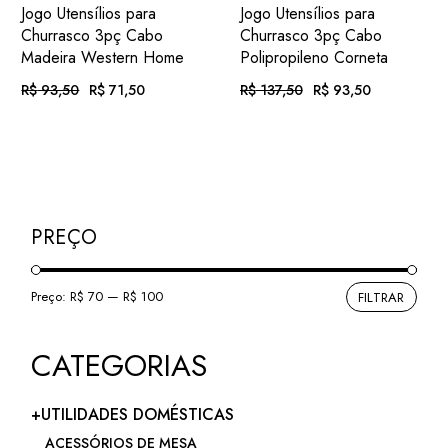
ADIC.
ADIC.
VER
VER
Jogo Utensílios para
Jogo Utensílios para
FAVORITOS
FAVORITOS
Churrasco 3pç Cabo
Churrasco 3pç Cabo
Madeira Western Home
Polipropileno Corneta
R$
93,50
R$
71,50
R$
137,50
R$
93,50
O
O
O
O
preço
preço
preço
preço
original
atual
original
atual
era:
é:
era:
é:
Em até 12x
. com
Em até 12x
. com
R$ 93,50.
R$ 71,50.
R$ 137,50.
R$ 93,50.
R$
7,40
R$
9,67
de
juros
de
juros
ou
. no Pix
(7%
ou
. no Pix
(7%
R$
66,50
R$
86,96
.
desc.)
.
desc.)
PREÇO
Preço:
R$ 70
—
R$ 100
FILTRAR
Preç
Preç
míni
máxi
CATEGORIAS
+UTILIDADES DOMÉSTICAS
ACESSÓRIOS DE MESA