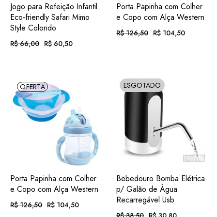
ADIC.
ADIC.
VER
VER
Jogo para Refeição Infantil
Porta Papinha com Colher
FAVORITOS
FAVORITOS
Eco-friendly Safari Mimo
e Copo com Alça Western
Style Colorido
R$
126,50
R$
104,50
O
O
preço
preço
R$
66,00
R$
60,50
O
O
original
atual
preço
preço
era:
é:
Em até 12x
. com
original
atual
R$ 126,50.
R$ 104,50.
R$
10,81
era:
é:
Em até 12x
. com
de
juros
R$ 66,00.
R$ 60,50.
R$
6,26
de
juros
ESGOTADO
OFERTA
SOLD
ou
. no Pix
(7%
R$
97,19
ou
. no Pix
(7%
.
desc.)
R$
56,27
.
desc.)
ADIC.
ADIC.
VER
VER
Porta Papinha com Colher
Bebedouro Bomba Elétrica
FAVORITOS
FAVORITOS
e Copo com Alça Western
p/ Galão de Água
Recarregável Usb
R$
126,50
R$
104,50
O
O
preço
preço
R$
38,50
R$
30,80