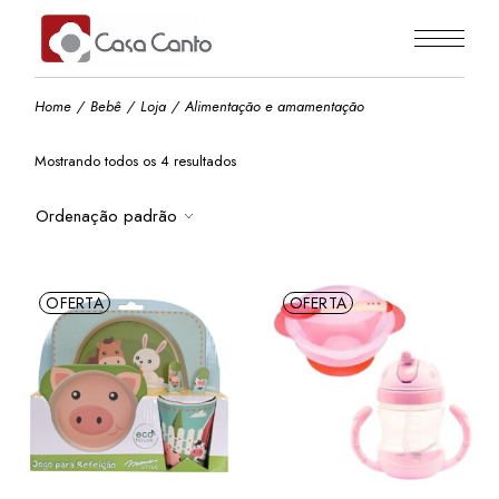
Skip
to
the
content
Home
Bebê
Loja
Alimentação e amamentação
Mostrando todos os 4 resultados
Ordenação padrão
OFERTA
OFERTA