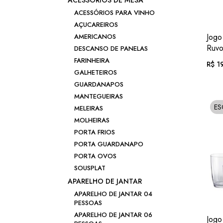
ACESSÓRIOS DE MESA
ACESSÓRIOS PARA VINHO
AÇUCAREIROS
Jogo
AMERICANOS
Ruvo
DESCANSO DE PANELAS
FARINHEIRA
R$
19
GALHETEIROS
GUARDANAPOS
Em a
MANTEGUEIRAS
E
MELEIRAS
S
ou .
R
MOLHEIRAS
PORTA FRIOS
PORTA GUARDANAPO
PORTA OVOS
SOUSPLAT
APARELHO DE JANTAR
APARELHO DE JANTAR 04
PESSOAS
APARELHO DE JANTAR 06
Jogo