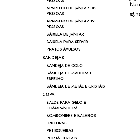
PESSOAS
Natur
APARELHO DE JANTAR 08
PESSOAS
R$
20
O
O
preç
preç
APARELHO DE JANTAR 12
origi
atual
PESSOAS
era:
é:
Em a
R$ 2
R$ 18
BAIXELA DE JANTAR
BAIXELA PARA SERVIR
ou .
R
PRATOS AVULSOS
BANDEJAS
BANDEJA DE COLO
BANDEJA DE MADEIRA E
ESPELHO
BANDEJA DE METAL E CRISTAIS
COPA
BALDE PARA GELO E
CHAMPANHEIRA
BOMBONIERE E BALEIROS
FRUTEIRAS
PETISQUEIRAS
PORTA CEREAIS