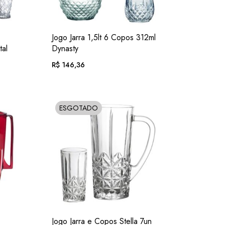
C.
ADIC.
VER
Jogo Jarra 1,5lt 6 Copos 312ml
OS
FAVORITOS
tal
Dynasty
R$
146,36
juros
Em até 12x de
R$
15,14
. com juros
ESGOTADO
SOLD
c.)
ou .
R$
136,12
. no Pix
(7% desc.)
C.
ADIC.
VER
Jogo Jarra e Copos Stella 7un
OS
FAVORITOS