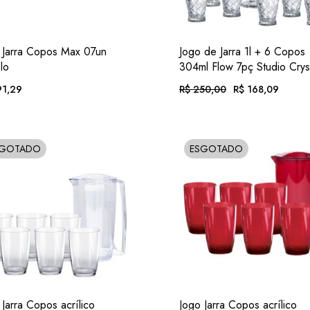
ADIC.
ADI
VER
VER
 Jarra Copos Max 07un
Jogo de Jarra 1l + 6 Copos
FAVORITOS
FAVORIT
lo
304ml Flow 7pç Studio Crys
1,29
R$
250,00
R$
168,09
O
O
preço
preço
original
atual
era:
é:
té 12x de
R$
19,78
. com juros
Em até 12x de
R$
17,39
. com 
R$ 250,00.
R$ 168,09.
SGOTADO
ESGOTADO
OLD
SOLD
$
177,90
. no Pix
(7% desc.)
ou .
R$
156,32
. no Pix
(7% des
ADIC.
ADI
VER
VER
 Jarra Copos acrílico
Jogo Jarra Copos acrílico
FAVORITOS
FAVORIT