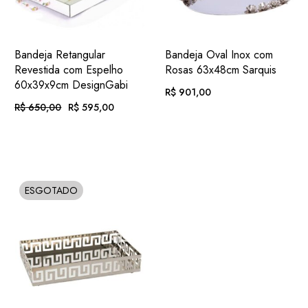
ADIC.
ADIC.
VER
VER
Bandeja Retangular
Bandeja Oval Inox com
FAVORITOS
FAVORITOS
Revestida com Espelho
Rosas 63x48cm Sarquis
60x39x9cm DesignGabi
R$
901,00
R$
650,00
R$
595,00
O
O
PREÇO
PREÇO
EM ATÉ
. COM
R$
93,19
ORIGINAL
ATUAL
EM ATÉ
. COM
12X DE
JUROS
ERA:
É:
R$
61,54
R$ 650,00.
R$ 595,00.
12X DE
JUROS
OU
. NO PIX
(7%
R$
837,93
OU
. NO PIX
(7%
.
DESC.)
R$
553,35
ESGOTADO
SOLD
.
DESC.)