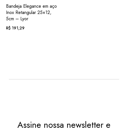
ADIC.
VER
Bandeja Elegance em aço
FAVORITOS
Inox Retangular 25×12,
5cm – Lyor
R$
191,29
EM ATÉ
. COM
R$
19,78
12X DE
JUROS
OU
. NO PIX
(7%
R$
177,90
.
DESC.)
Assine nossa newsletter e