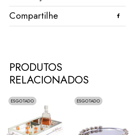
Compartilhe
PRODUTOS
RELACIONADOS
ESGOTADO
ESGOTADO
SOLD
SOLD