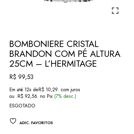
BOMBONIERE CRISTAL
BRANDON COM PÉ ALTURA
25CM – L’HERMITAGE
R$
99,53
Em até 12x de
R$
10,29
. com juros
ou .
R$
92,56
. no Pix
(7% desc.)
ESGOTADO
ADIC. FAVORITOS