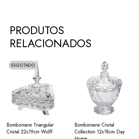
PRODUTOS
RELACIONADOS
ESGOTADO
SOLD
ADIC.
ADIC.
VER
VER
Bomboniere Triangular
Bomboniere Cristal
FAVORITOS
FAVORITOS
Cristal 22x19cm Wolff
Collection 12x18cm Day
Home