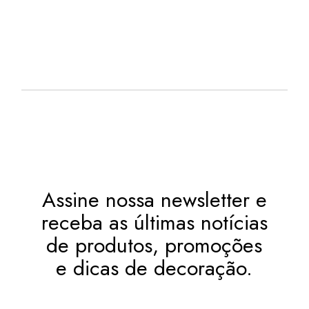
R$
19,78
12X DE
JUROS
OU
. NO PIX
(7%
R$
177,90
.
DESC.)
Assine nossa newsletter e
receba as últimas notícias
de produtos, promoções
e dicas de decoração.