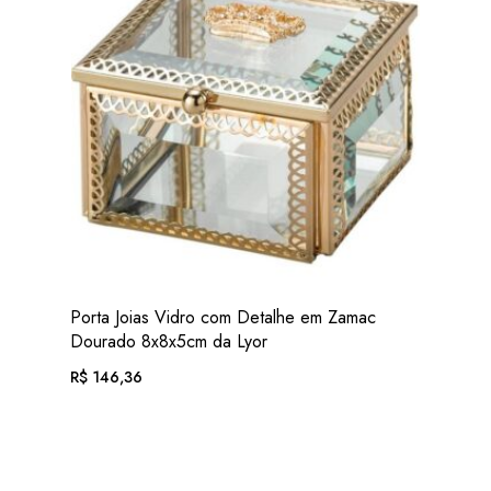
VER
Porta Joias Vidro com Detalhe em Zamac
ADIC. FAVORITOS
Dourado 8x8x5cm da Lyor
R$
146,36
EM ATÉ 12X DE
R$
15,14
. COM JUROS
OU .
R$
136,12
. NO PIX
(7% DESC.)