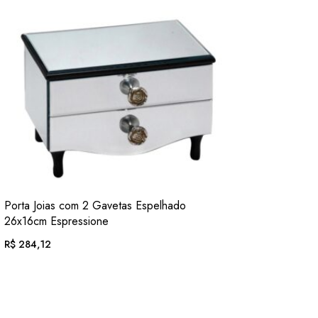
VER
Porta Joias com 2 Gavetas Espelhado
ADIC. FAVORITOS
26x16cm Espressione
R$
284,12
EM ATÉ 12X DE
R$
29,39
. COM JUROS
OU .
R$
264,23
. NO PIX
(7% DESC.)