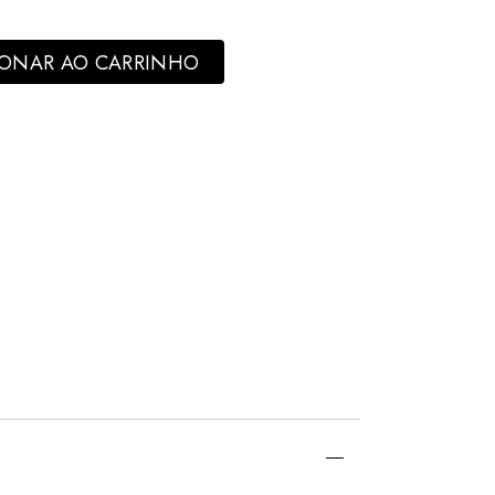
tiva Metal Branco Detalhes Vasados - Mabruk quantity
IONAR AO CARRINHO