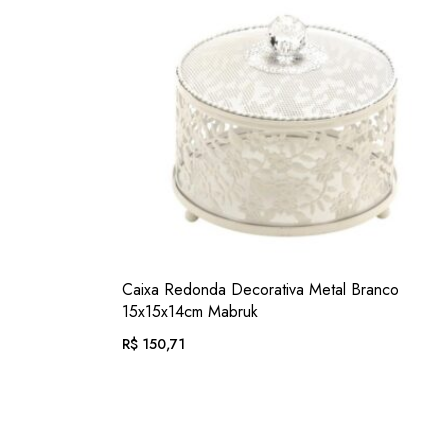
VER
Caixa Redonda Decorativa Metal Branco
ADIC. FAVORITOS
15x15x14cm Mabruk
R$
150,71
EM ATÉ 12X DE
R$
15,59
. COM JUROS
OU .
R$
140,16
. NO PIX
(7% DESC.)