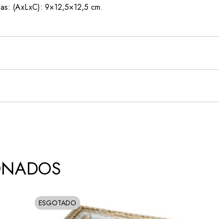
as: (AxLxC): 9×12,5×12,5 cm.
ONADOS
ESGOTADO
SOLD