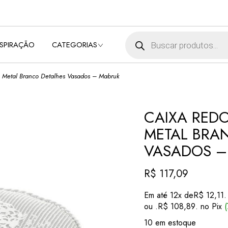
BEBÊ
BELEZA E SAÚDE
Pesquisar produtos
NSPIRAÇÃO
CATEGORIAS
CUIDADO DA CASA
E LAVANDERIA
DECORAÇÃO
 Metal Branco Detalhes Vasados – Mabruk
BEBÊ
ELETROPORTÁTEIS
BELEZA E SAÚDE
MÓVEIS
CUIDADO DA CASA
CAIXA RED
UTILIDADES
E LAVANDERIA
METAL BRA
DOMÉSTICAS
DECORAÇÃO
VASADOS –
ELETROPORTÁTEIS
MÓVEIS
R$
117,09
UTILIDADES
DOMÉSTICAS
Em até 12x de
R$
12,11
.
ou .
R$
108,89
. no Pix
10 em estoque