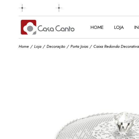
Skip
to
the
content
HOME
LOJA
I
Home
Loja
Decoração
Porta Joias
Caixa Redonda Decorativa