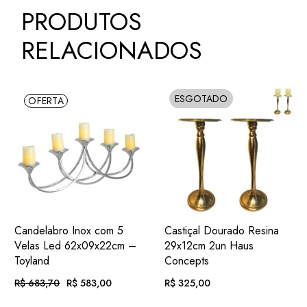
PRODUTOS
RELACIONADOS
ESGOTADO
OFERTA
SOLD
ADIC.
ADIC.
VER
VER
Candelabro Inox com 5
Castiçal Dourado Resina
FAVORITOS
FAVORITOS
Velas Led 62x09x22cm –
29x12cm 2un Haus
Toyland
Concepts
R$
683,70
R$
583,00
R$
325,00
O
O
PREÇO
PREÇO
ORIGINAL
ATUAL