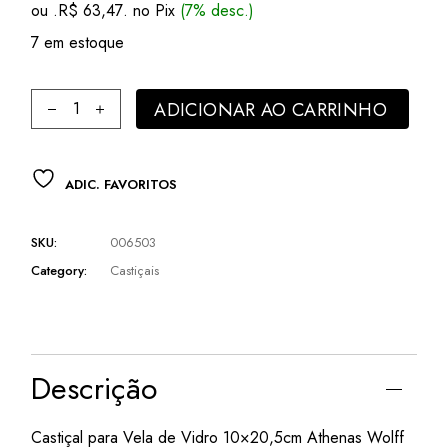
ou .
R$
63,47
. no Pix
(7% desc.)
era:
é:
R$ 73,50.
R$ 68,25.
7 em estoque
Castiçal para Vela de Vidro 10x20,5cm Athenas Wolff quant
ADICIONAR AO CARRINHO
ADIC. FAVORITOS
SKU:
006503
Category:
Castiçais
Descrição
Castiçal para Vela de Vidro 10×20,5cm Athenas Wolff