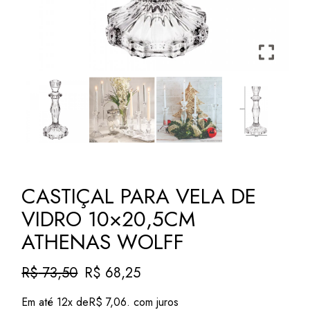
CASTIÇAL PARA VELA DE
VIDRO 10×20,5CM
ATHENAS WOLFF
R$
73,50
R$
68,25
O
O
preço
preço
Em até 12x de
R$
7,06
. com juros
original
atual