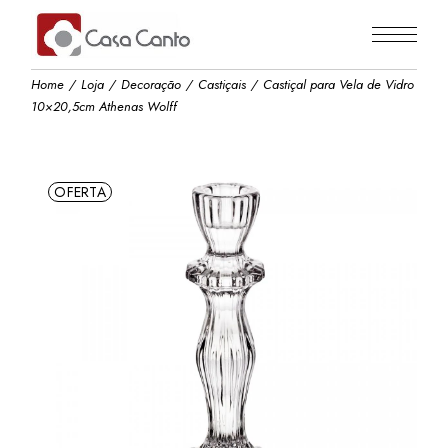
Skip
to
the
content
Home
Loja
Decoração
Castiçais
Castiçal para Vela de Vidro
10×20,5cm Athenas Wolff
OFERTA