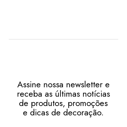
EM ATÉ
. COM
ERA:
É:
R$
5,51
R$ 76,11.
R$ 53,25.
12X DE
JUROS
OU
. NO PIX
(7%
R$
49,52
.
DESC.)
Assine nossa newsletter e
receba as últimas notícias
de produtos, promoções
e dicas de decoração.