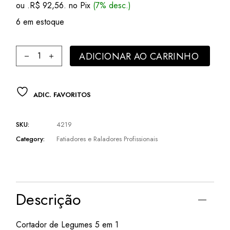
ou .
R$
92,56
. no Pix
(7% desc.)
6 em estoque
Cortador Fatiador Vegetais Multiuso 5 em 1 Quick Cutter H
ADICIONAR AO CARRINHO
ADIC. FAVORITOS
SKU:
4219
Category:
Fatiadores e Raladores Profissionais
Descrição
Cortador de Legumes 5 em 1