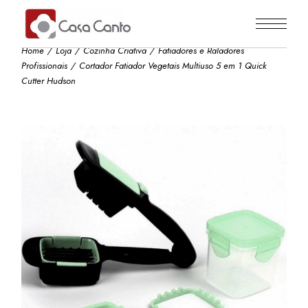
Skip
to
the
content
Home
Loja
Cozinha Criativa
Fatiadores e Raladores
Profissionais
Cortador Fatiador Vegetais Multiuso 5 em 1 Quick
Cutter Hudson