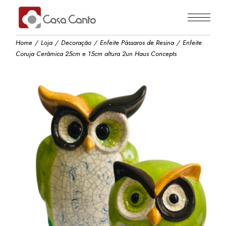
Skip
to
the
content
Home
Loja
Decoração
Enfeite Pássaros de Resina
Enfeite
Coruja Cerâmica 25cm e 15cm altura 2un Haus Concepts