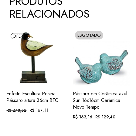
PRODUTOS
RELACIONADOS
ESGOTADO
OFERTA
SOLD
ADIC.
ADIC.
VER
VER
Enfeite Escultura Resina
Pássaro em Cerâmica azul
FAVORITOS
FAVORITOS
Pássaro altura 36cm BTC
2un 16x16cm Cerâmica
Novo Tempo
R$
278,52
R$
167,11
O
O
PREÇO
PREÇO
R$
163,16
R$
129,40
O
O
ORIGINAL
ATUAL
PREÇO
PREÇO
EM ATÉ
. COM
ERA:
É:
R$
17,28
ORIGINAL
ATUAL
R$ 278,52.
R$ 167,11.
12X DE
JUROS
EM ATÉ
. COM
ERA:
É:
R$
13,38
R$ 163,16.
R$ 129,40.