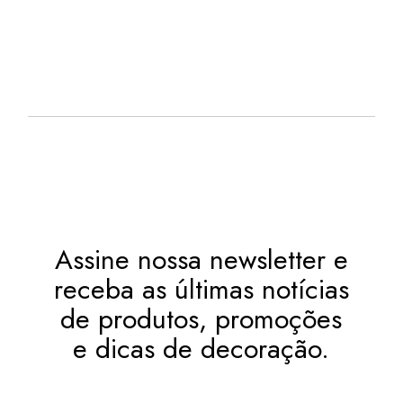
12X DE
JUROS
OU
. NO PIX
(7%
R$
155,41
.
DESC.)
OU
. NO PIX
(7%
R$
120,34
.
DESC.)
Assine nossa newsletter e
receba as últimas notícias
de produtos, promoções
e dicas de decoração.