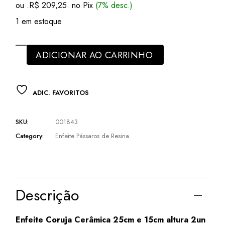
ou .
R$
209,25
. no Pix
(7% desc.)
1 em estoque
ADICIONAR AO CARRINHO
ADIC. FAVORITOS
SKU:
001843
Category:
Enfeite Pássaros de Resina
Descrição
Enfeite Coruja Cerâmica 25cm e 15cm altura 2un