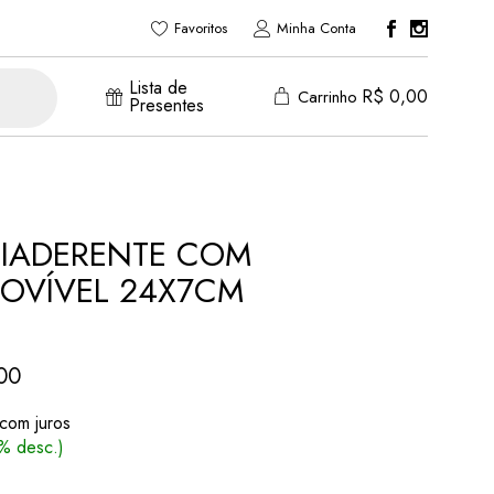
Favoritos
Minha Conta
Lista de
R$
0,00
Carrinho
Presentes
IADERENTE COM
OVÍVEL 24X7CM
00
 com juros
% desc.)