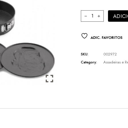
Forma Antiaderente c
ADIC
ADIC. FAVORITOS
SKU:
002972
Category:
Assadeiras e Re