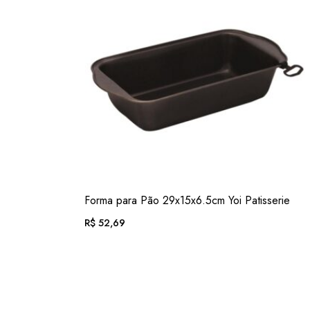
VER
Forma para Pão 29x15x6.5cm Yoi Patisserie
ADIC. FAVORITOS
R$
52,69
EM ATÉ 12X DE
R$
5,45
. COM JUROS
OU .
R$
49,00
. NO PIX
(7% DESC.)