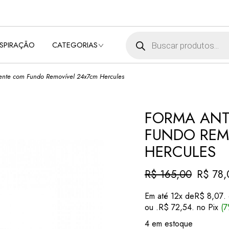
BEBÊ
BELEZA E SAÚDE
Pesquisar produtos
NSPIRAÇÃO
CATEGORIAS
CUIDADO DA CASA
E LAVANDERIA
DECORAÇÃO
ente com Fundo Removível 24x7cm Hercules
BEBÊ
ELETROPORTÁTEIS
BELEZA E SAÚDE
MÓVEIS
CUIDADO DA CASA
FORMA ANT
UTILIDADES
E LAVANDERIA
FUNDO REM
DOMÉSTICAS
DECORAÇÃO
HERCULES
ELETROPORTÁTEIS
MÓVEIS
R$
165,00
R$
78,
O
O
UTILIDADES
preço
preço
DOMÉSTICAS
Em até 12x de
R$
8,07
.
original
atual
ou .
R$
72,54
. no Pix
(7
era:
é:
R$ 165,00.
R$ 78,00.
4 em estoque