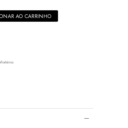
om Fundo Removível 24x7cm Hercules quantity
IONAR AO CARRINHO
fratários