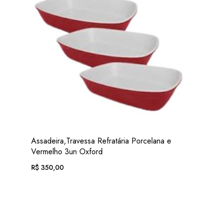
VER
Assadeira,Travessa Refratária Porcelana e
ADIC. FAVORITOS
Vermelho 3un Oxford
R$
350,00
EM ATÉ 12X DE
R$
36,20
. COM JUROS
OU .
R$
325,50
. NO PIX
(7% DESC.)