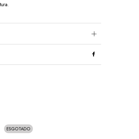
tura.
ESGOTADO
SOLD