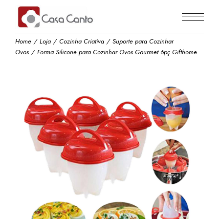
Skip
to
the
content
Home
Loja
Cozinha Criativa
Suporte para Cozinhar
Ovos
Forma Silicone para Cozinhar Ovos Gourmet 6pç Gifthome