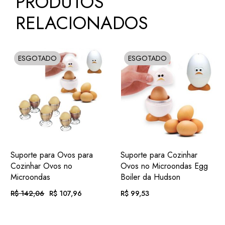
PRODUTOS
RELACIONADOS
ESGOTADO
ESGOTADO
SOLD
SOLD
ADIC.
ADIC.
VER
VER
Suporte para Ovos para
Suporte para Cozinhar
FAVORITOS
FAVORITOS
Cozinhar Ovos no
Ovos no Microondas Egg
Microondas
Boiler da Hudson
R$
142,06
R$
107,96
R$
99,53
O
O
PREÇO
PREÇO
ORIGINAL
ATUAL
EM ATÉ
. COM
EM ATÉ
. COM
ERA:
É:
R$
11,17
R$
10,29
R$ 142,06.
R$ 107,96.