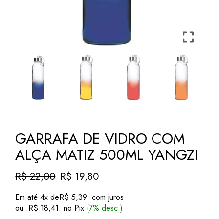
GARRAFA DE VIDRO COM
ALÇA MATIZ 500ML YANGZI
R$
22,00
R$
19,80
O
O
preço
preço
Em até 4x de
R$
5,39
. com juros
original
atual
ou .
R$
18,41
. no Pix
(7% desc.)
era:
é: