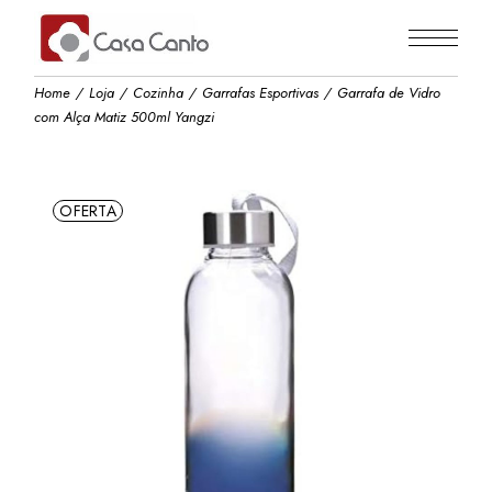
Skip
to
the
content
Home
Loja
Cozinha
Garrafas Esportivas
Garrafa de Vidro
com Alça Matiz 500ml Yangzi
OFERTA