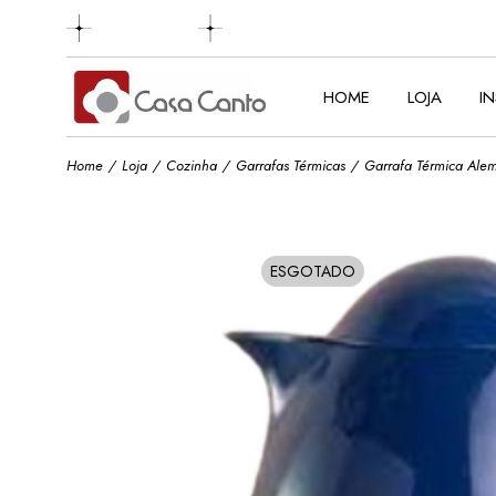
Skip
to
the
content
HOME
LOJA
I
Home
Loja
Cozinha
Garrafas Térmicas
Garrafa Térmica Alem
ESGOTADO
SOLD