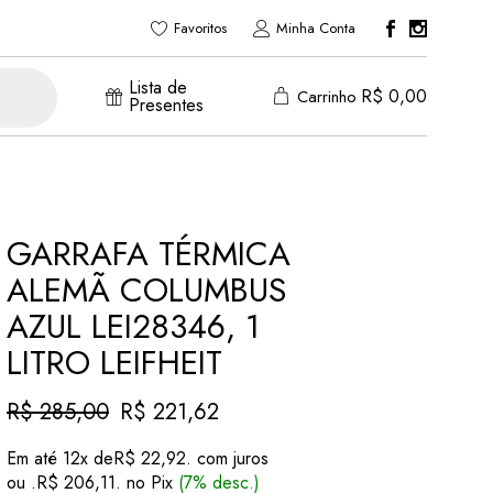
Favoritos
Minha Conta
Lista de
R$
0,00
Carrinho
Presentes
GARRAFA TÉRMICA
ALEMÃ COLUMBUS
AZUL LEI28346, 1
LITRO LEIFHEIT
R$
285,00
R$
221,62
O
O
preço
preço
Em até 12x de
R$
22,92
. com juros
original
atual
ou .
R$
206,11
. no Pix
(7% desc.)
era:
é: