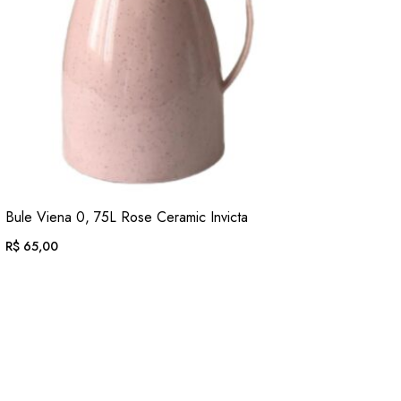
VER
Bule Viena 0, 75L Rose Ceramic Invicta
ADIC. FAVORITOS
R$
65,00
EM ATÉ 12X DE
R$
6,72
. COM JUROS
OU .
R$
60,45
. NO PIX
(7% DESC.)