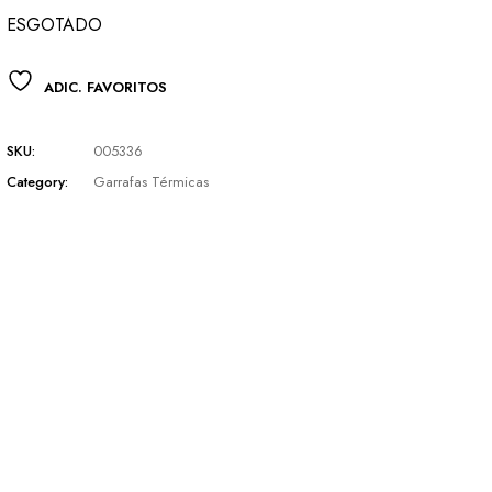
R$ 285,00.
R$ 221,62.
ESGOTADO
ADIC. FAVORITOS
SKU:
005336
Category:
Garrafas Térmicas