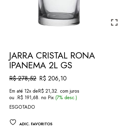
JARRA CRISTAL RONA
IPANEMA 2L GS
R$
278,52
R$
206,10
O
O
preço
preço
Em até 12x de
R$
21,32
. com juros
original
atual
ou .
R$
191,68
. no Pix
(7% desc.)
era:
é:
R$ 278,52.
R$ 206,10.
ESGOTADO
ADIC. FAVORITOS