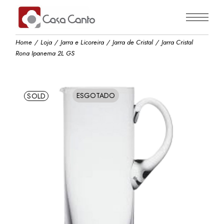
Skip
to
the
content
Home
Loja
Jarra e Licoreira
Jarra de Cristal
Jarra Cristal
Rona Ipanema 2L GS
ESGOTADO
SOLD