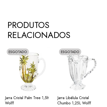
PRODUTOS
RELACIONADOS
ESGOTADO
ESGOTADO
SOLD
SOLD
ADIC.
ADIC.
VER
VER
Jarra Cristal Palm Tree 1,5lt
Jarra Libélula Cristal
FAVORITOS
FAVORITOS
Wolff
Chumbo 1,25L Wolff