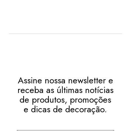
12X DE
JUROS
OU
. NO PIX
(7%
R$
103,45
.
DESC.)
Assine nossa newsletter e
receba as últimas notícias
de produtos, promoções
e dicas de decoração.