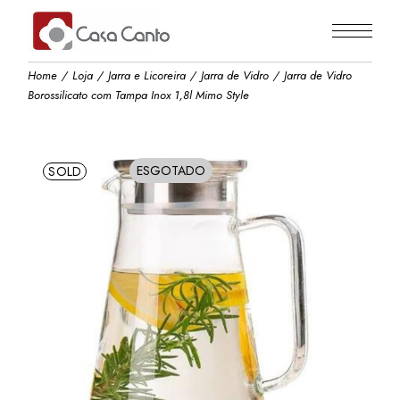
Skip
to
the
content
Home
Loja
Jarra e Licoreira
Jarra de Vidro
Jarra de Vidro
Borossilicato com Tampa Inox 1,8l Mimo Style
ESGOTADO
SOLD