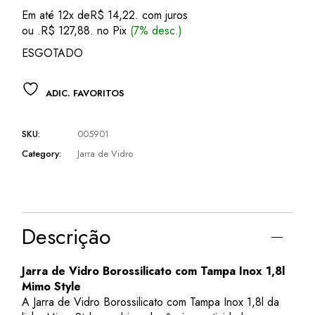
preço
preço
Em até 12x de
R$
14,22
. com juros
original
atual
ou .
R$
127,88
. no Pix
(7% desc.)
era:
é:
R$ 159,50.
R$ 137,50.
ESGOTADO
ADIC. FAVORITOS
SKU:
005901
Category:
Jarra de Vidro
Descrição
Jarra de Vidro Borossilicato com Tampa Inox 1,8l
Mimo Style
A Jarra de Vidro Borossilicato com Tampa Inox 1,8l da