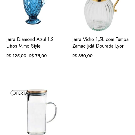
ADIC.
ADIC.
VER
VER
Jarra Diamond Azul 1,2
Jarra Vidro 1,5L com Tampa
FAVORITOS
FAVORITOS
Litros Mimo Style
Zamac Jidá Dourada Lyor
R$
125,00
R$
75,00
R$
350,00
O
O
PREÇO
PREÇO
ORIGINAL
ATUAL
EM ATÉ
. COM
EM ATÉ
. COM
ERA:
É:
R$
7,76
R$
36,20
R$ 125,00.
R$ 75,00.
12X DE
JUROS
12X DE
JUROS
OU
. NO PIX
(7%
OU
. NO PIX
(7%
R$
69,75
R$
325,50
OFERTA
.
DESC.)
.
DESC.)