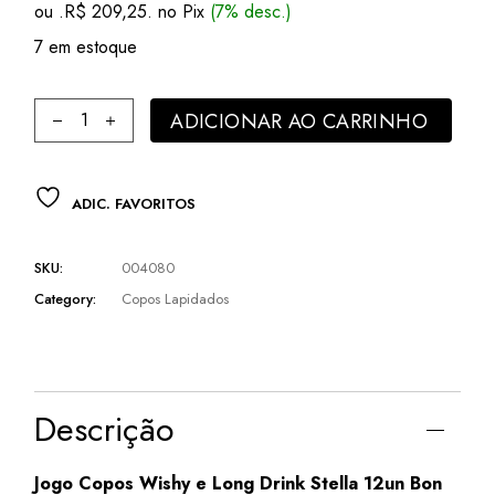
ou .
R$
209,25
. no Pix
(7% desc.)
7 em estoque
Jogo Copos Wishy e Long Drink Stella 12un Bon Gourmet qu
ADICIONAR AO CARRINHO
ADIC. FAVORITOS
SKU:
004080
Category:
Copos Lapidados
Descrição
Jogo Copos Wishy e Long Drink Stella 12un Bon