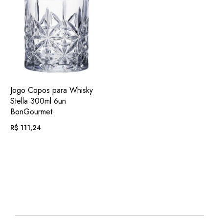
ADIC.
VER
Jogo Copos para Whisky
FAVORITOS
Stella 300ml 6un
BonGourmet
R$
111,24
EM ATÉ
. COM
R$
11,51
12X DE
JUROS
OU
. NO PIX
(7%
R$
103,45
.
DESC.)