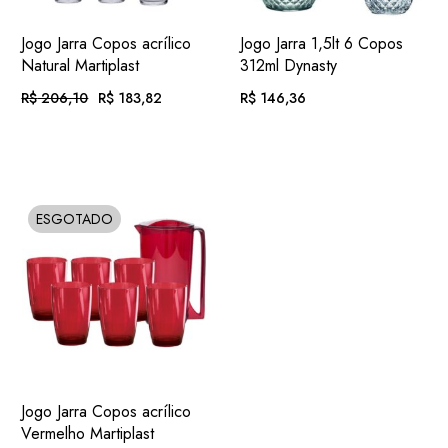
ADIC.
ADIC.
VER
VER
Jogo Jarra Copos acrílico
Jogo Jarra 1,5lt 6 Copos
FAVORITOS
FAVORITOS
Natural Martiplast
312ml Dynasty
R$
206,10
R$
183,82
R$
146,36
O
O
PREÇO
PREÇO
ORIGINAL
ATUAL
EM ATÉ
. COM
EM ATÉ
. COM
ERA:
É:
R$
19,01
R$
15,14
R$ 206,10.
R$ 183,82.
12X DE
JUROS
12X DE
JUROS
OU
. NO PIX
(7%
OU
. NO PIX
(7%
R$
170,95
R$
136,12
ESGOTADO
SOLD
.
DESC.)
.
DESC.)
ADIC.
VER
Jogo Jarra Copos acrílico
FAVORITOS
Vermelho Martiplast