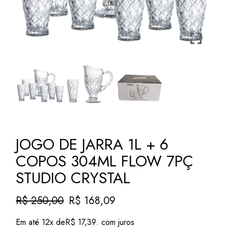
JOGO DE JARRA 1L + 6
COPOS 304ML FLOW 7PÇ
STUDIO CRYSTAL
R$
250,00
R$
168,09
O
O
preço
preço
Em até 12x de
R$
17,39
. com juros
original
atual