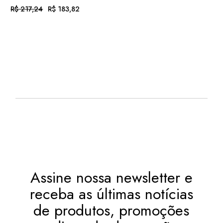
R$
217,24
R$
183,82
O
O
PREÇO
PREÇO
ORIGINAL
ATUAL
EM ATÉ
. COM
ERA:
É:
R$
19,01
R$ 217,24.
R$ 183,82.
12X DE
JUROS
OU
. NO PIX
(7%
R$
170,95
.
DESC.)
Assine nossa newsletter e
receba as últimas notícias
de produtos, promoções