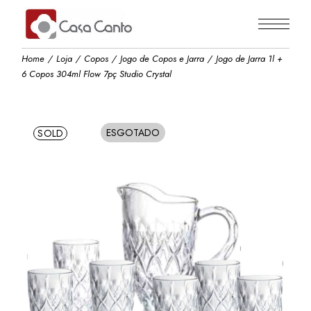
Skip
to
the
content
Home
Loja
Copos
Jogo de Copos e Jarra
Jogo de Jarra 1l +
6 Copos 304ml Flow 7pç Studio Crystal
ESGOTADO
SOLD