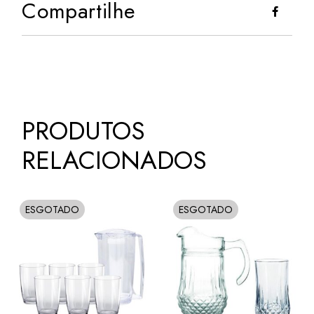
Compartilhe
PRODUTOS
RELACIONADOS
ESGOTADO
ESGOTADO
SOLD
SOLD