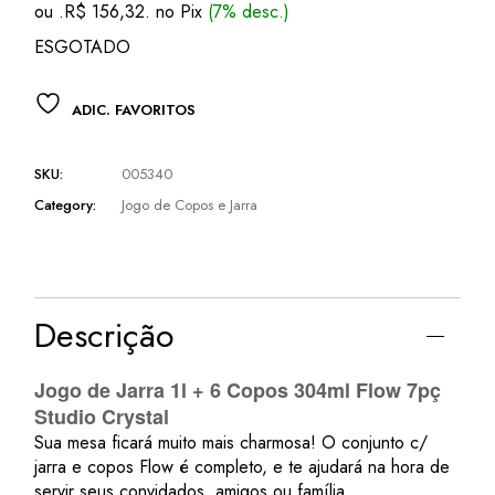
ou .
R$
156,32
. no Pix
(7% desc.)
era:
é:
R$ 250,00.
R$ 168,09.
ESGOTADO
ADIC. FAVORITOS
SKU:
005340
Category:
Jogo de Copos e Jarra
Descrição
Jogo de Jarra 1l + 6 Copos 304ml Flow 7pç
Studio Crystal
Sua mesa ficará muito mais charmosa! O conjunto c/
jarra e copos Flow é completo, e te ajudará na hora de
servir seus convidados, amigos ou família.