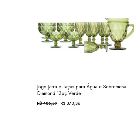
VER
Jogo Jarra e Taças para Água e Sobremesa
ADIC. FAVORITOS
Diamond 13pç Verde
R$
486,59
R$
370,36
O
O
PREÇO
PREÇO
ORIGINAL
ATUAL
EM ATÉ 12X DE
R$
38,31
. COM JUROS
ERA:
É:
R$ 486,59.
R$ 370,36.
OU .
R$
344,43
. NO PIX
(7% DESC.)