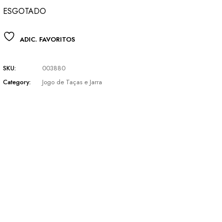
R$ 300,00.
R$ 295,00.
ESGOTADO
ADIC. FAVORITOS
SKU:
003880
Category:
Jogo de Taças e Jarra