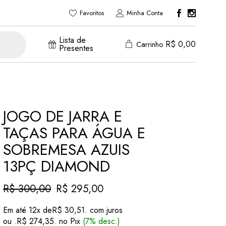
Favoritos
Minha Conta
Lista de
R$
0,00
Carrinho
Presentes
JOGO DE JARRA E
TAÇAS PARA ÁGUA E
SOBREMESA AZUIS
13PÇ DIAMOND
R$
300,00
R$
295,00
O
O
preço
preço
Em até 12x de
R$
30,51
. com juros
original
atual
ou .
R$
274,35
. no Pix
(7% desc.)
era:
é: