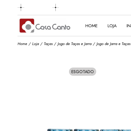
Skip
to
the
content
HOME
LOJA
I
Home
Loja
Taças
Jogo de Taças e Jarra
Jogo de Jarra e Taç
ESGOTADO
SOLD