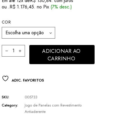
Em até 12x de
R$
130,84
. com juros
original
atual
ou .
R$
1.176,45
. no Pix
(7% desc.)
era:
é:
R$ 1.320,00.
R$ 1.265,00.
COR
Escolha uma opção
Jogo Panelas Ferro Fundido com Tampa Vidro Indução 4peças 
ADICIONAR AO
CARRINHO
ADIC. FAVORITOS
SKU:
005733
Category:
Jogo de Panelas com Revestimento
Antiaderente