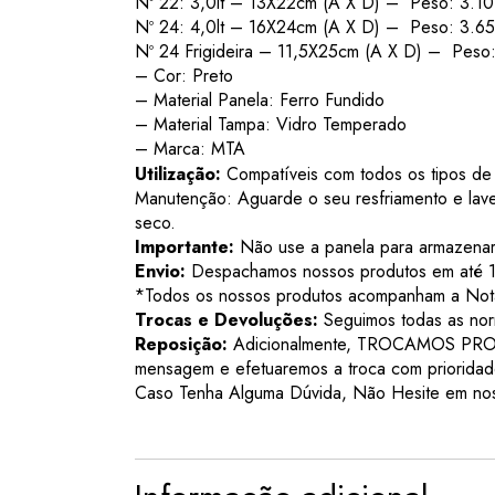
Nº 22: 3,0lt – 13X22cm (A X D) – Peso: 3.10
Nº 24: 4,0lt – 16X24cm (A X D) – Peso: 3.6
Nº 24 Frigideira – 11,5X25cm (A X D) – Peso:
– Cor: Preto
– Material Panela: Ferro Fundido
– Material Tampa: Vidro Temperado
– Marca: MTA
Utilização:
Compatíveis com todos os tipos de 
Manutenção: Aguarde o seu resfriamento e lav
seco.
Importante:
Não use a panela para armazenar a
Envio:
Despachamos nossos produtos em até 12
*Todos os nossos produtos acompanham a Nota 
Trocas e Devoluções:
Seguimos todas as nor
Reposição:
Adicionalmente, TROCAMOS PROD
mensagem e efetuaremos a troca com prioridad
Caso Tenha Alguma Dúvida, Não Hesite em nos