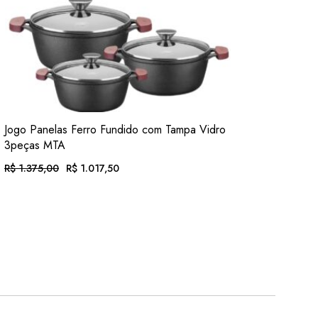
VER
Jogo Panelas Ferro Fundido com Tampa Vidro
ADIC. FAVORITOS
3peças MTA
R$
1.375,00
R$
1.017,50
O
O
PREÇO
PREÇO
ORIGINAL
ATUAL
EM ATÉ 12X DE
R$
105,24
. COM JUROS
ERA:
É:
R$ 1.375,00.
R$ 1.017,50.
OU .
R$
946,28
. NO PIX
(7% DESC.)