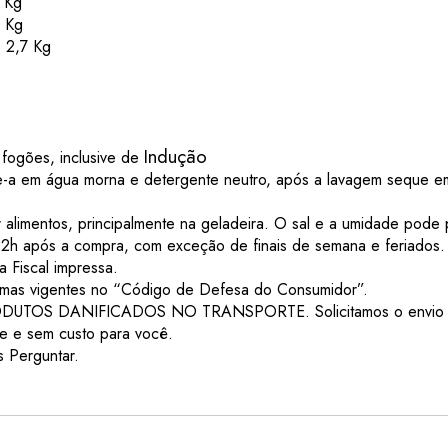
 Kg
5 Kg
 2,7 Kg
Indução
fogões, inclusive de
e-a em água morna e detergente neutro, após a lavagem seque em
limentos, principalmente na geladeira. O sal e a umidade pode p
h após a compra, com exceção de finais de semana e feriados.
Fiscal impressa.
mas vigentes no “Código de Defesa do Consumidor”.
UTOS DANIFICADOS NO TRANSPORTE. Solicitamos o envio de 
e e sem custo para você.
 Perguntar.