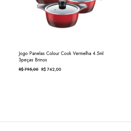
VER
Jogo Panelas Colour Cook Vermelha 4.5ml
ADIC. FAVORITOS
3peças Brinox
R$
795,00
R$
742,00
O
O
PREÇO
PREÇO
ORIGINAL
ATUAL
EM ATÉ 12X DE
R$
76,75
. COM JUROS
ERA:
É:
R$ 795,00.
R$ 742,00.
OU .
R$
690,06
. NO PIX
(7% DESC.)