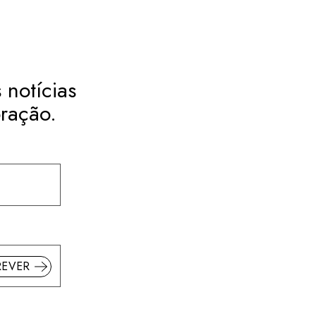
 notícias
ração.
REVER