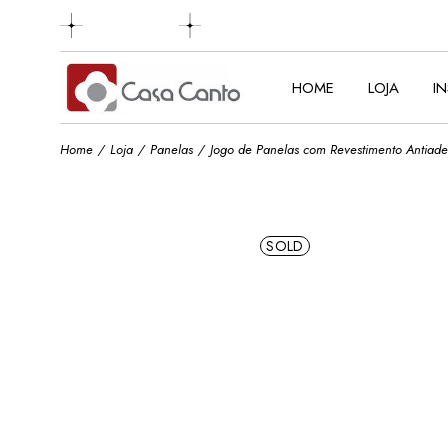
Skip
to
the
content
HOME
LOJA
I
Home
Loja
Panelas
Jogo de Panelas com Revestimento Antiade
SOLD