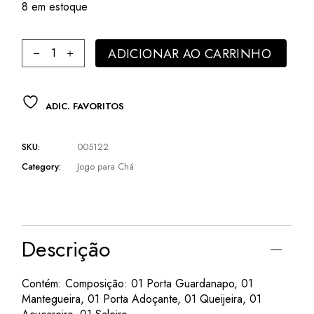
R$ 365,00.
R$ 250,00.
8 em estoque
Jogo para Chá Inox 6pç para Servir quantity
ADICIONAR AO CARRINHO
ADIC. FAVORITOS
SKU:
005122
Category:
Jogo para Chá
Descrição
Contém: Composição: 01 Porta Guardanapo, 01
Mantegueira, 01 Porta Adoçante, 01 Queijeira, 01