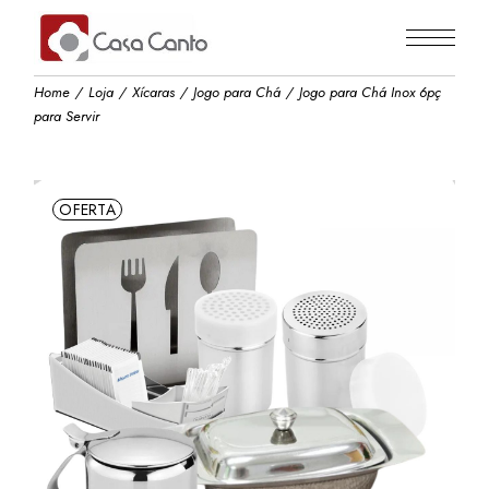
Skip
to
the
content
Home
Loja
Xícaras
Jogo para Chá
Jogo para Chá Inox 6pç
para Servir
OFERTA