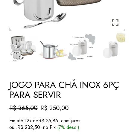
JOGO PARA CHÁ INOX 6PÇ
PARA SERVIR
R$
365,00
R$
250,00
O
O
preço
preço
Em até 12x de
R$
25,86
. com juros
original
atual
ou .
R$
232,50
. no Pix
(7% desc.)
era:
é: