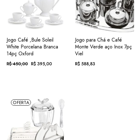
ADIC.
ADIC.
VER
VER
Jogo Café ,Bule Soleil
Jogo para Chá e Café
FAVORITOS
FAVORITOS
White Porcelana Branca
Monte Verde aço Inox 7pç
14pç Oxford
Viel
R$
450,00
R$
395,00
R$
588,83
O
O
PREÇO
PREÇO
ORIGINAL
ATUAL
EM ATÉ
. COM
EM ATÉ
. COM
ERA:
É:
R$
40,85
R$
60,90
R$ 450,00.
R$ 395,00.
12X DE
JUROS
12X DE
JUROS
OU
. NO PIX
(7%
OU
. NO PIX
(7%
R$
367,35
R$
547,61
OFERTA
.
DESC.)
.
DESC.)