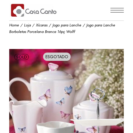
Skip
to
the
content
Home
Loja
Xícaras
Jogo para Lanche
Jogo para Lanche
Borboletas Porcelana Branca 16pç Wolff
ESGOTADO
SOLD