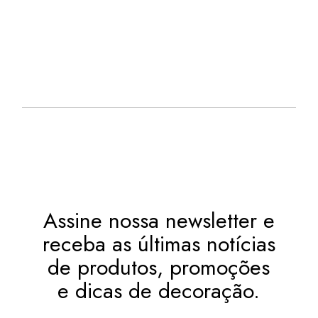
ORIGINAL
ATUAL
EM ATÉ
. COM
ERA:
É:
R$
40,85
R$ 400,00.
R$ 395,00.
12X DE
JUROS
OU
. NO PIX
(7%
R$
367,35
.
DESC.)
Assine nossa newsletter e
receba as últimas notícias
de produtos, promoções
e dicas de decoração.