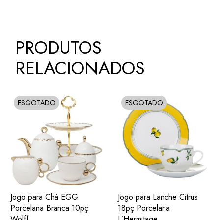
PRODUTOS
RELACIONADOS
ESGOTADO
ESGOTADO
SOLD
SOLD
ADIC.
ADIC.
VER
VER
Jogo para Chá EGG
Jogo para Lanche Citrus
FAVORITOS
FAVORITOS
Porcelana Branca 10pç
18pç Porcelana
Wolff
L’Hermitage