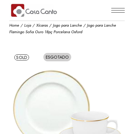
Skip
to
the
content
Home
Loja
Xícaras
Jogo para Lanche
Jogo para Lanche
Flamingo Sofia Ouro 18pç Porcelana Oxford
ESGOTADO
SOLD