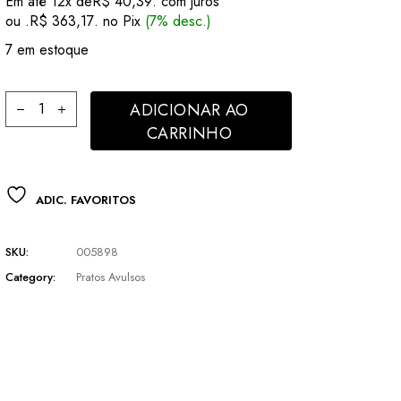
Em até 12x de
R$
40,39
. com juros
original
atual
ou .
R$
363,17
. no Pix
(7% desc.)
era:
é:
R$ 401,50.
R$ 390,50.
7 em estoque
Jogo Pratos para Sobremesa 23cm 6un Soleil Vitória Fio Doura
ADICIONAR AO
CARRINHO
ADIC. FAVORITOS
SKU:
005898
Category:
Pratos Avulsos