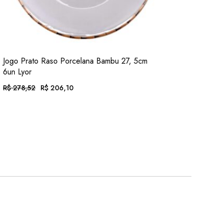
VER
Jogo Prato Raso Porcelana Bambu 27, 5cm
ADIC. FAVORITOS
6un Lyor
R$
278,52
R$
206,10
O
O
PREÇO
PREÇO
ORIGINAL
ATUAL
EM ATÉ 12X DE
R$
21,32
. COM JUROS
ERA:
É:
R$ 278,52.
R$ 206,10.
OU .
R$
191,68
. NO PIX
(7% DESC.)