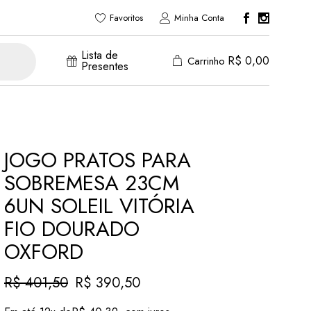
Favoritos
Minha Conta
Lista de
R$
0,00
Carrinho
Presentes
JOGO PRATOS PARA
SOBREMESA 23CM
6UN SOLEIL VITÓRIA
FIO DOURADO
OXFORD
R$
401,50
R$
390,50
O
O
preço
preço