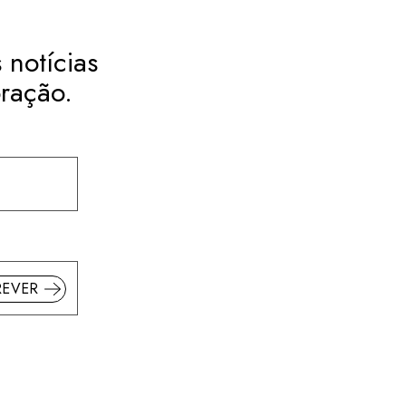
 notícias
ração.
REVER