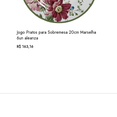
VER
Jogo Pratos para Sobremesa 20cm Marselha
ADIC. FAVORITOS
6un aleanza
R$
163,16
EM ATÉ 12X DE
R$
16,88
. COM JUROS
OU .
R$
151,73
. NO PIX
(7% DESC.)