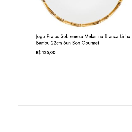
VER
Jogo Pratos Sobremesa Melamina Branca Linha
ADIC. FAVORITOS
Bambu 22cm 6un Bon Gourmet
R$
125,00
EM ATÉ 12X DE
R$
12,93
. COM JUROS
OU .
R$
116,25
. NO PIX
(7% DESC.)