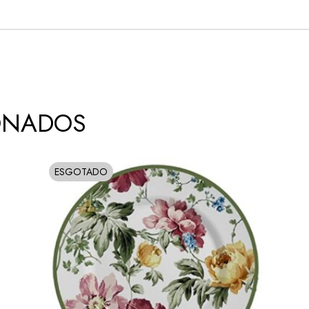
ONADOS
ESGOTADO
SOLD