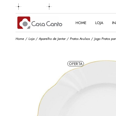
Skip
to
the
content
HOME
LOJA
I
Home
Loja
Aparelho de Jantar
Pratos Avulsos
Jogo Pratos pa
OFERTA