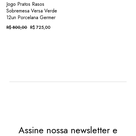
ADIC.
VER
Jogo Pratos Rasos
FAVORITOS
Sobremesa Versa Verde
12un Porcelana Germer
R$
800,00
R$
725,00
O
O
PREÇO
PREÇO
ORIGINAL
ATUAL
EM ATÉ
. COM
ERA:
É:
R$
74,99
R$ 800,00.
R$ 725,00.
12X DE
JUROS
OU
. NO PIX
(7%
R$
674,25
.
DESC.)
Assine nossa newsletter e