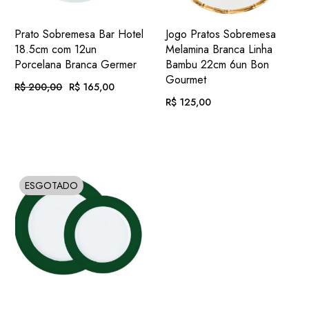
ADIC.
ADIC.
VER
VER
Prato Sobremesa Bar Hotel
Jogo Pratos Sobremesa
FAVORITOS
FAVORITOS
18.5cm com 12un
Melamina Branca Linha
Porcelana Branca Germer
Bambu 22cm 6un Bon
Gourmet
R$
200,00
R$
165,00
O
O
PREÇO
PREÇO
R$
125,00
ORIGINAL
ATUAL
EM ATÉ
. COM
ERA:
É:
R$
17,07
R$ 200,00.
R$ 165,00.
12X DE
JUROS
EM ATÉ
. COM
R$
12,93
12X DE
JUROS
OU
. NO PIX
(7%
R$
153,45
.
DESC.)
OU
. NO PIX
(7%
R$
116,25
ESGOTADO
SOLD
.
DESC.)