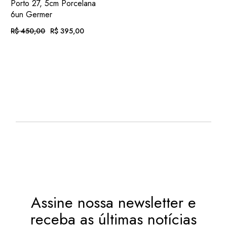
Porto 27, 5cm Porcelana
6un Germer
R$
450,00
R$
395,00
O
O
PREÇO
PREÇO
ORIGINAL
ATUAL
EM ATÉ
. COM
ERA:
É:
R$
40,85
R$ 450,00.
R$ 395,00.
12X DE
JUROS
OU
. NO PIX
(7%
R$
367,35
.
DESC.)
Assine nossa newsletter e
receba as últimas notícias