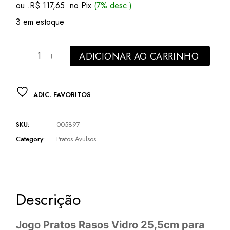
ou .
R$
117,65
. no Pix
(7% desc.)
era:
é:
R$ 159,50.
R$ 126,50.
3 em estoque
Jogo Pratos Rasos Vidro 25,5cm para Bares e Restaurantes
ADICIONAR AO CARRINHO
ADIC. FAVORITOS
SKU:
005897
Category:
Pratos Avulsos
Descrição
Jogo Pratos Rasos Vidro 25,5cm para