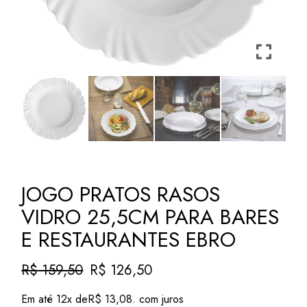
JOGO PRATOS RASOS
VIDRO 25,5CM PARA BARES
E RESTAURANTES EBRO
R$
159,50
R$
126,50
O
O
preço
preço
Em até 12x de
R$
13,08
. com juros
original
atual