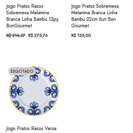
ADIC.
ADIC.
VER
VER
Jogo Pratos Rasos
Jogo Pratos Sobremesa
FAVORITOS
FAVORITOS
Sobremesa Melamina
Melamina Branca Linha
Branca Linha Bambu 12pç
Bambu 22cm 6un Bon
BonGourmet
Gourmet
R$
314,37
R$
275,76
R$
125,00
O
O
PREÇO
PREÇO
ORIGINAL
ATUAL
EM ATÉ
. COM
EM ATÉ
. COM
ERA:
É:
R$
28,52
R$
12,93
R$ 314,37.
R$ 275,76.
12X DE
JUROS
12X DE
JUROS
OU
. NO PIX
(7%
OU
. NO PIX
(7%
R$
256,46
R$
116,25
ESGOTADO
SOLD
.
DESC.)
.
DESC.)
ADIC.
VER
Jogo Pratos Rasos Versa
FAVORITOS