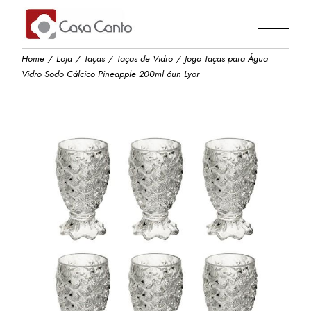
Skip
to
the
content
Home
Loja
Taças
Taças de Vidro
Jogo Taças para Água
Vidro Sodo Cálcico Pineapple 200ml 6un Lyor