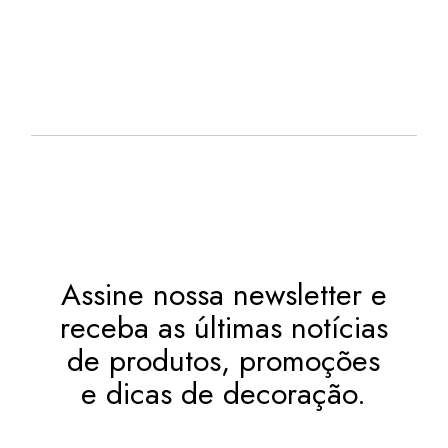
ERA:
É:
R$
12,93
R$ 165,00.
R$ 125,00.
12X DE
JUROS
OU
. NO PIX
(7%
R$
116,25
.
DESC.)
Assine nossa newsletter e
receba as últimas notícias
de produtos, promoções
e dicas de decoração.