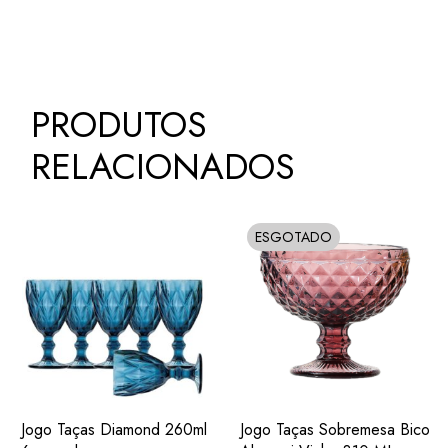
PRODUTOS
RELACIONADOS
ESGOTADO
SOLD
ADIC.
ADIC.
VER
VER
Jogo Taças Diamond 260ml
Jogo Taças Sobremesa Bico
FAVORITOS
FAVORITOS