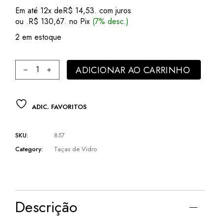
Em até 12x de
R$
14,53
. com juros
ou .
R$
130,67
. no Pix
(7% desc.)
2 em estoque
Jogo Taças para Água Vidro Sodo Cálcico Pineapple 200ml 
ADICIONAR AO CARRINHO
ADIC. FAVORITOS
SKU:
857
Category:
Taças de Vidro
Descrição