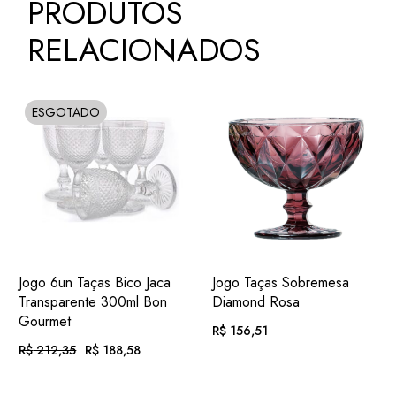
PRODUTOS
RELACIONADOS
ESGOTADO
SOLD
ADIC.
ADIC.
VER
VER
Jogo 6un Taças Bico Jaca
Jogo Taças Sobremesa
FAVORITOS
FAVORITOS
Transparente 300ml Bon
Diamond Rosa
Gourmet
R$
156,51
R$
212,35
R$
188,58
O
O
PREÇO
PREÇO
EM ATÉ
. COM
R$
16,19
ORIGINAL
ATUAL
EM ATÉ
. COM
12X DE
JUROS
ERA:
É: