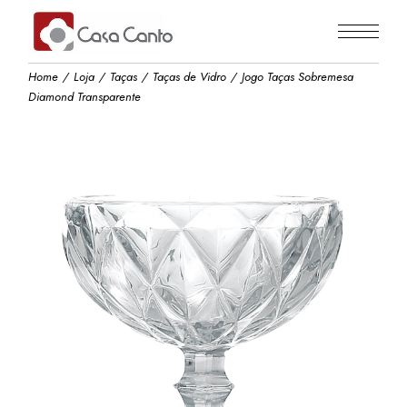
Skip
to
the
content
Home
Loja
Taças
Taças de Vidro
Jogo Taças Sobremesa
Diamond Transparente