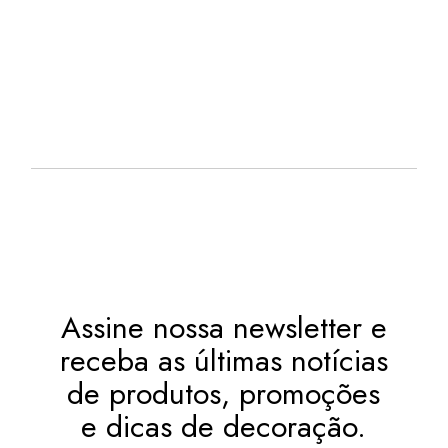
PREÇO
PREÇO
ORIGINAL
ATUAL
EM ATÉ
. COM
ERA:
É:
R$
28,34
R$ 320,69.
R$ 273,99.
12X DE
JUROS
OU
. NO PIX
(7%
R$
254,81
.
DESC.)
Assine nossa newsletter e
receba as últimas notícias
de produtos, promoções
e dicas de decoração.