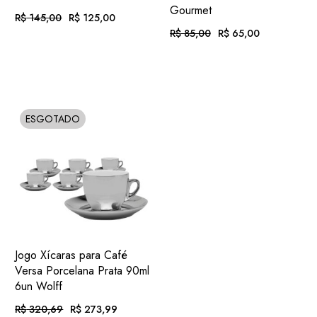
Gourmet
R$
145,00
R$
125,00
O
O
PREÇO
PREÇO
R$
85,00
R$
65,00
O
O
ORIGINAL
ATUAL
PREÇO
PREÇO
EM ATÉ
. COM
ERA:
É:
R$
12,93
ORIGINAL
ATUAL
R$ 145,00.
R$ 125,00.
12X DE
JUROS
EM ATÉ
. COM
ERA:
É:
R$
6,72
R$ 85,00.
R$ 65,00.
12X DE
JUROS
OU
. NO PIX
(7%
R$
116,25
.
DESC.)
OU
. NO PIX
(7%
R$
60,45
ESGOTADO
SOLD
.
DESC.)
ADIC.
VER
Jogo Xícaras para Café
FAVORITOS
Versa Porcelana Prata 90ml
6un Wolff
R$
320,69
R$
273,99
O
O