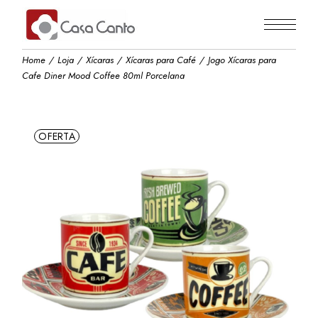
Skip
to
the
content
Home
Loja
Xícaras
Xícaras para Café
Jogo Xícaras para
Cafe Diner Mood Coffee 80ml Porcelana
OFERTA