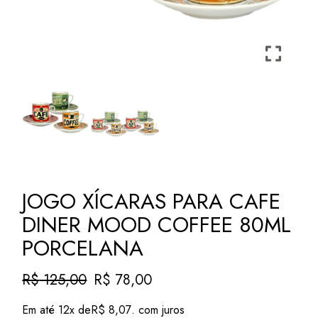
JOGO XÍCARAS PARA CAFE
DINER MOOD COFFEE 80ML
PORCELANA
R$
125,00
R$
78,00
O
O
preço
preço
Em até 12x de
R$
8,07
. com juros
original
atual