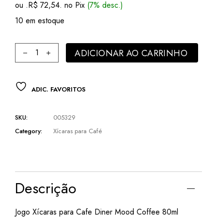
ou .
R$
72,54
. no Pix
(7% desc.)
era:
é:
R$ 125,00.
R$ 78,00.
10 em estoque
Jogo Xícaras para Cafe Diner Mood Coffee 80ml Porcelana
ADICIONAR AO CARRINHO
ADIC. FAVORITOS
SKU:
005329
Category:
Xícaras para Café
Descrição
Jogo Xícaras para Cafe Diner Mood Coffee 80ml