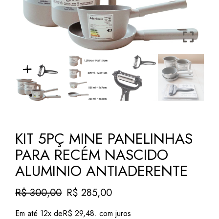
KIT 5PÇ MINE PANELINHAS
PARA RECÉM NASCIDO
ALUMINIO ANTIADERENTE
R$
300,00
R$
285,00
O
O
preço
preço
Em até 12x de
R$
29,48
. com juros
original
atual