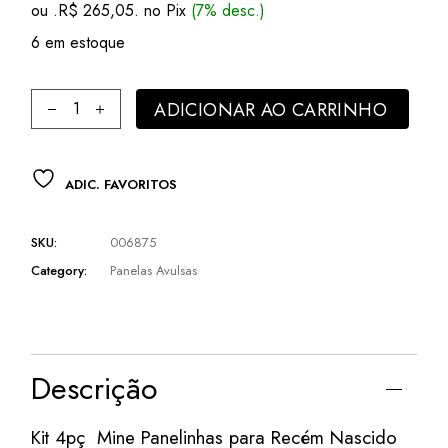
ou .
R$
265,05
. no Pix
(7% desc.)
era:
é:
R$ 300,00.
R$ 285,00.
6 em estoque
Kit 5pç Mine Panelinhas para Recém Nascido Aluminio Antia
ADICIONAR AO CARRINHO
ADIC. FAVORITOS
SKU:
006875
Category:
Panelas Avulsas
Descrição
Kit 4pç Mine Panelinhas para Recém Nascido