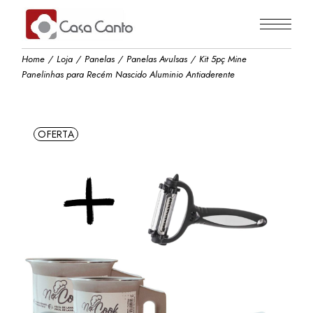
Skip
to
the
content
Home
Loja
Panelas
Panelas Avulsas
Kit 5pç Mine
Panelinhas para Recém Nascido Aluminio Antiaderente
OFERTA