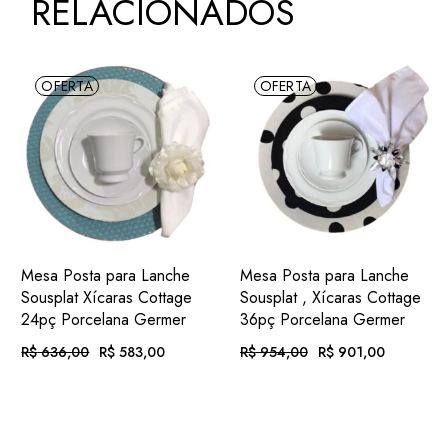
RELACIONADOS
OFERTA
OFERTA
ADIC.
ADIC.
VER
VER
Mesa Posta para Lanche
Mesa Posta para Lanche
FAVORITOS
FAVORITOS
Sousplat Xícaras Cottage
Sousplat , Xícaras Cottage
24pç Porcelana Germer
36pç Porcelana Germer
R$
636,00
R$
583,00
R$
954,00
R$
901,00
O
O
O
O
PREÇO
PREÇO
PREÇO
PREÇO
ORIGINAL
ATUAL
ORIGINAL
ATUAL
EM ATÉ
. COM
EM ATÉ
. COM
ERA:
É:
ERA:
É:
R$
60,30
R$
93,19
R$ 636,00.
R$ 583,00.
R$ 954,00.
R$ 901,00.
12X DE
JUROS
12X DE
JUROS