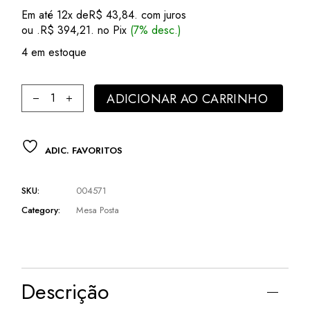
preço
preço
Em até 12x de
R$
43,84
. com juros
original
atual
ou .
R$
394,21
. no Pix
(7% desc.)
era:
é:
R$ 486,59.
R$ 423,89.
4 em estoque
Mesa Posta para Lanche Sousplat e Xícaras Cottage 18pç 
ADICIONAR AO CARRINHO
ADIC. FAVORITOS
SKU:
004571
Category:
Mesa Posta
Descrição