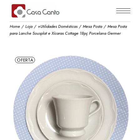
Skip
to
the
content
Home
Loja
+Utilidades Domésticas
Mesa Posta
Mesa Posta
para Lanche Sousplat e Xícaras Cottage 18pç Porcelana Germer
OFERTA