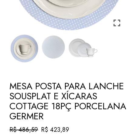
MESA POSTA PARA LANCHE
SOUSPLAT E XÍCARAS
COTTAGE 18PÇ PORCELANA
GERMER
R$
486,59
R$
423,89
O
O