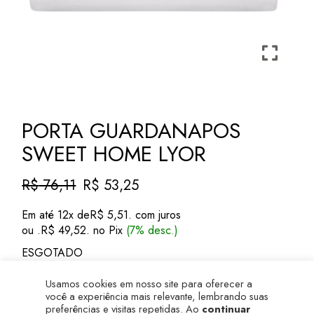
PORTA GUARDANAPOS
SWEET HOME LYOR
R$
76,11
R$
53,25
O
O
Usamos cookies em nosso site para oferecer a
preço
preço
você a experiência mais relevante, lembrando suas
Em até 12x de
R$
5,51
. com juros
original
atual
preferências e visitas repetidas. Ao
continuar
ou .
R$
49,52
. no Pix
(7% desc.)
era:
é:
navegando
neste site ou clicar em
Aceitar
, você
concorda com o uso dos cookies.
R$ 76,11.
R$ 53,25.
ESGOTADO
Aceitar
Configurações de Cookies