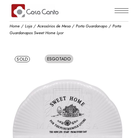
Skip
to
the
content
Home
Loja
Acessórios de Mesa
Porta Guardanapo
Porta
Guardanapos Sweet Home Lyor
ESGOTADO
SOLD