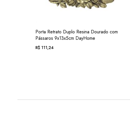
VER
Porta Retrato Duplo Resina Dourado com
ADIC. FAVORITOS
Pássaros 9x13x5cm DayHome
R$
111,24
EM ATÉ 12X DE
R$
11,51
. COM JUROS
OU .
R$
103,45
. NO PIX
(7% DESC.)