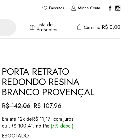
Favoritos
Minha Conta
Lista de
R$
0,00
Carrinho
Presentes
PORTA RETRATO
REDONDO RESINA
BRANCO PROVENÇAL
R$
142,06
R$
107,96
O
O
preço
preço
Em até 12x de
R$
11,17
. com juros
original
atual
ou .
R$
100,41
. no Pix
(7% desc.)
era:
é:
R$ 142,06.
R$ 107,96.
ESGOTADO