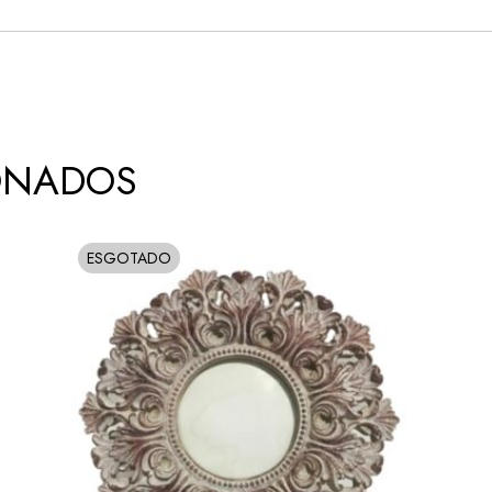
ONADOS
ESGOTADO
SOLD