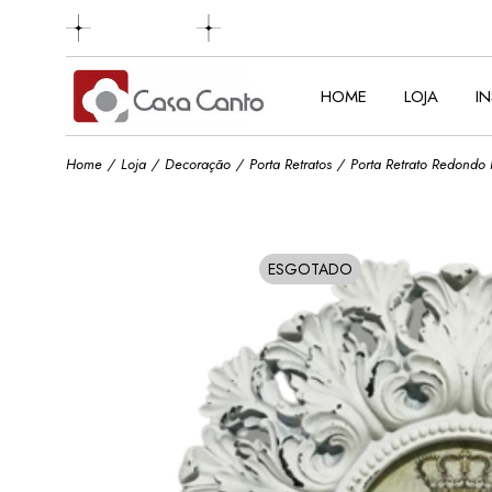
Skip
to
the
content
HOME
LOJA
I
Home
Loja
Decoração
Porta Retratos
Porta Retrato Redondo 
ESGOTADO
SOLD