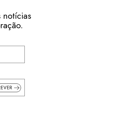
 notícias
ração.
REVER