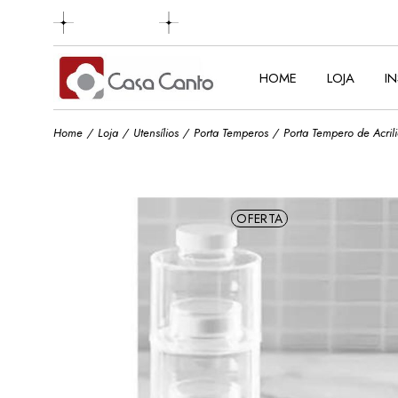
Skip
to
the
content
HOME
LOJA
I
Home
Loja
Utensílios
Porta Temperos
Porta Tempero de Acril
OFERTA