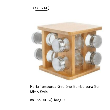
OFERTA
VER
Porta Temperos Giratório Bambu para 8un
ADIC. FAVORITOS
Mimo Style
R$
185,00
R$
165,00
O
O
PREÇO
PREÇO
ORIGINAL
ATUAL