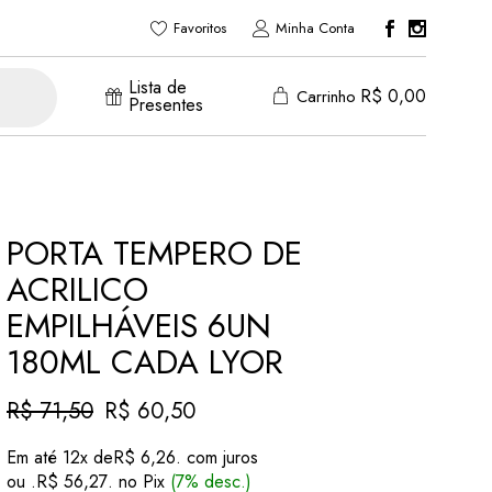
Favoritos
Minha Conta
Lista de
R$
0,00
Carrinho
Presentes
PORTA TEMPERO DE
ACRILICO
EMPILHÁVEIS 6UN
180ML CADA LYOR
R$
71,50
R$
60,50
O
O
preço
preço
Em até 12x de
R$
6,26
. com juros
original
atual
ou .
R$
56,27
. no Pix
(7% desc.)
era:
é: