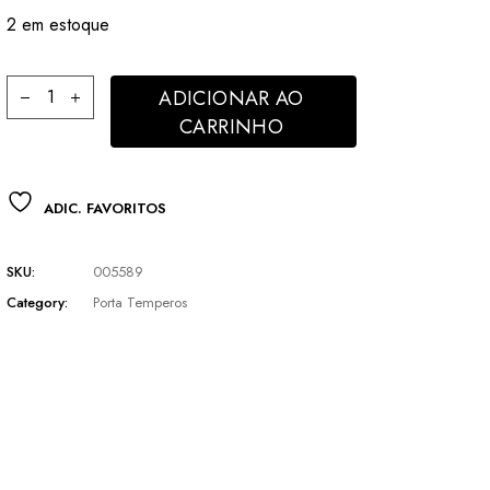
R$ 71,50.
R$ 60,50.
2 em estoque
Porta Tempero de Acrilico Empilháveis 6un 180ml cada Lyor qua
ADICIONAR AO
CARRINHO
ADIC. FAVORITOS
SKU:
005589
Category:
Porta Temperos