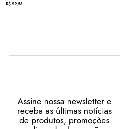
R$
99,53
EM ATÉ
. COM
R$
10,29
12X DE
JUROS
OU
. NO PIX
(7%
R$
92,56
.
DESC.)
Assine nossa newsletter e
receba as últimas notícias
de produtos, promoções