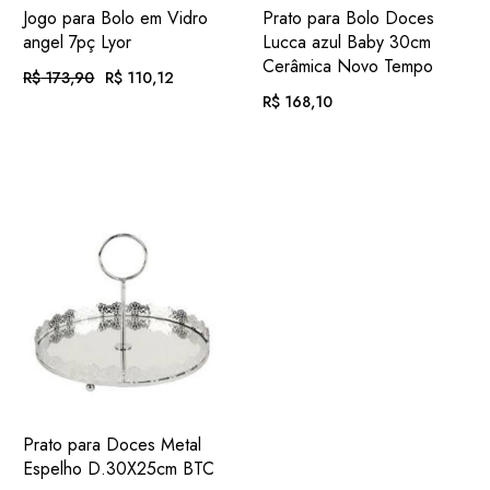
ADIC.
ADIC.
VER
VER
Jogo para Bolo em Vidro
Prato para Bolo Doces
FAVORITOS
FAVORITOS
angel 7pç Lyor
Lucca azul Baby 30cm
Cerâmica Novo Tempo
R$
173,90
R$
110,12
O
O
PREÇO
PREÇO
R$
168,10
ORIGINAL
ATUAL
EM ATÉ
. COM
ERA:
É:
R$
11,39
R$ 173,90.
R$ 110,12.
12X DE
JUROS
EM ATÉ
. COM
R$
17,39
12X DE
JUROS
OU
. NO PIX
(7%
R$
102,41
.
DESC.)
OU
. NO PIX
(7%
R$
156,33
.
DESC.)
ADIC.
VER
Prato para Doces Metal
FAVORITOS
Espelho D.30X25cm BTC