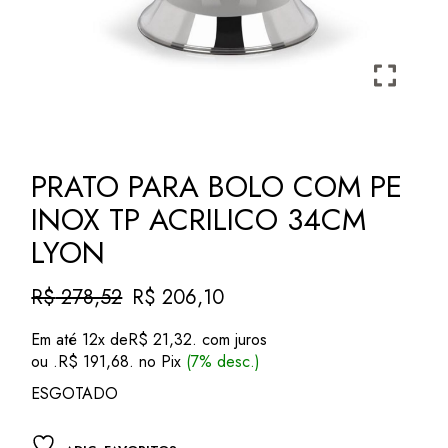
PRATO PARA BOLO COM PE
INOX TP ACRILICO 34CM
LYON
R$
278,52
R$
206,10
O
O
preço
preço
Em até 12x de
R$
21,32
. com juros
original
atual
ou .
R$
191,68
. no Pix
(7% desc.)
era:
é:
R$ 278,52.
R$ 206,10.
ESGOTADO