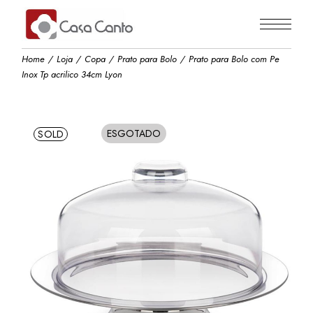
Skip
to
the
content
Home
Loja
Copa
Prato para Bolo
Prato para Bolo com Pe
Inox Tp acrilico 34cm Lyon
ESGOTADO
SOLD