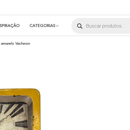
BEBÊ
BELEZA E SAÚDE
Pesquisar produtos
NSPIRAÇÃO
CATEGORIAS
CUIDADO DA CASA
E LAVANDERIA
DECORAÇÃO
ô amarelo Vacheron
BEBÊ
ELETROPORTÁTEIS
BELEZA E SAÚDE
MÓVEIS
CUIDADO DA CASA
UTILIDADES
E LAVANDERIA
DOMÉSTICAS
DECORAÇÃO
ELETROPORTÁTEIS
MÓVEIS
UTILIDADES
DOMÉSTICAS