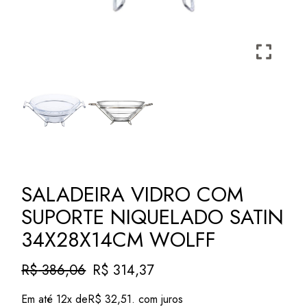
SALADEIRA VIDRO COM
SUPORTE NIQUELADO SATIN
34X28X14CM WOLFF
R$
386,06
R$
314,37
O
O
preço
preço
Em até 12x de
R$
32,51
. com juros
original
atual