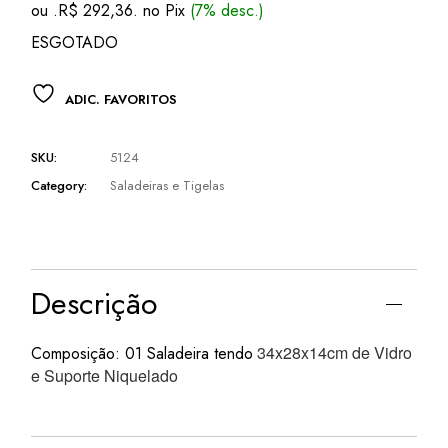
ou .
R$
292,36
. no Pix
(7% desc.)
era:
é:
R$ 386,06.
R$ 314,37.
ESGOTADO
ADIC. FAVORITOS
SKU:
5124
Category:
Saladeiras e Tigelas
Descrição
34x28x14cm
de Vidro
Composição: 01 Saladeira tendo
e Suporte Niquelado