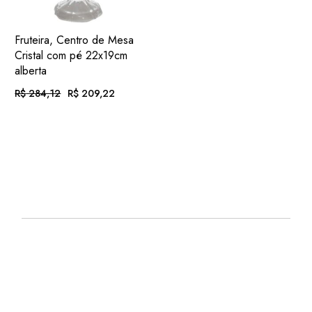
ADIC.
VER
Fruteira, Centro de Mesa
FAVORITOS
Cristal com pé 22x19cm
alberta
R$
284,12
R$
209,22
O
O
PREÇO
PREÇO
ORIGINAL
ATUAL
EM ATÉ
. COM
ERA:
É:
R$
21,64
R$ 284,12.
R$ 209,22.
12X DE
JUROS
OU
. NO PIX
(7%
R$
194,57
.
DESC.)