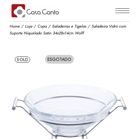
Skip
to
the
content
Home
Loja
Copa
Saladeiras e Tigelas
Saladeira Vidro com
Suporte Niquelado Satin 34x28x14cm Wolff
ESGOTADO
SOLD