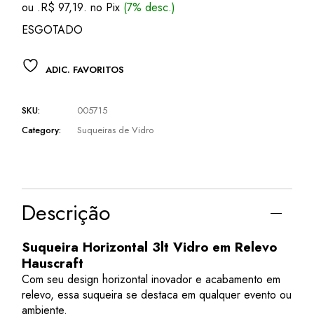
ou .
R$
97,19
. no Pix
(7% desc.)
era:
é:
R$ 137,50.
R$ 104,50.
ESGOTADO
ADIC. FAVORITOS
SKU:
005715
Category:
Suqueiras de Vidro
Descrição
Suqueira Horizontal 3lt Vidro em Relevo
Hauscraft
Com seu design horizontal inovador e acabamento em
relevo, essa suqueira se destaca em qualquer evento ou
ambiente.