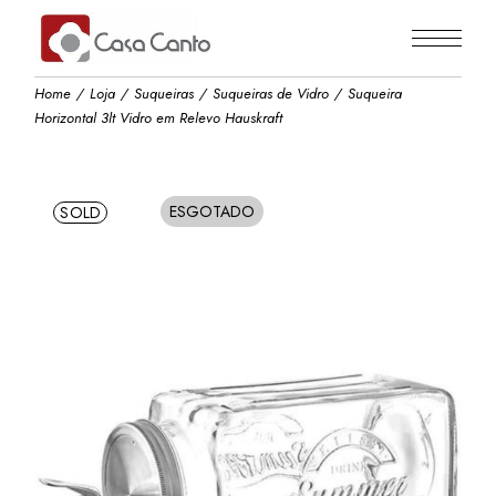
Skip
to
the
content
Home
Loja
Suqueiras
Suqueiras de Vidro
Suqueira
Horizontal 3lt Vidro em Relevo Hauskraft
ESGOTADO
SOLD