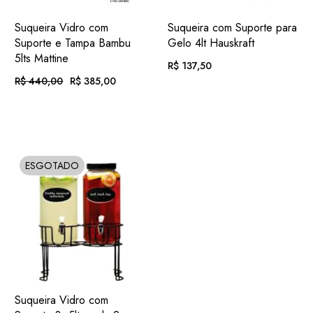
ADIC.
ADIC.
VER
VER
Suqueira Vidro com
Suqueira com Suporte para
FAVORITOS
FAVORITOS
Suporte e Tampa Bambu
Gelo 4lt Hauskraft
5lts Mattine
R$
137,50
R$
440,00
R$
385,00
O
O
PREÇO
PREÇO
EM ATÉ
. COM
R$
14,22
ORIGINAL
ATUAL
EM ATÉ
. COM
12X DE
JUROS
ERA:
É:
R$
39,82
R$ 440,00.
R$ 385,00.
12X DE
JUROS
OU
. NO PIX
(7%
R$
127,88
OU
. NO PIX
(7%
.
DESC.)
R$
358,05
ESGOTADO
SOLD
.
DESC.)
ADIC.
VER
Suqueira Vidro com
FAVORITOS