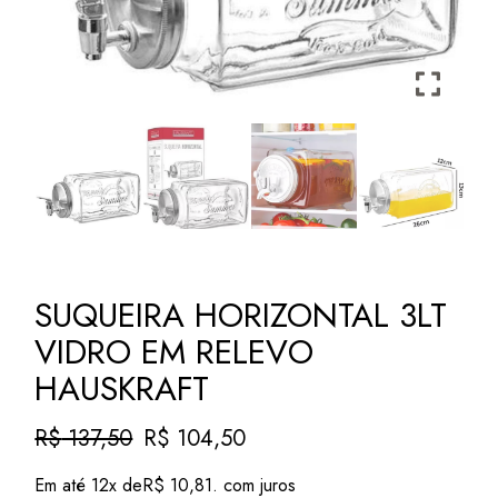
SUQUEIRA HORIZONTAL 3LT
VIDRO EM RELEVO
HAUSKRAFT
R$
137,50
R$
104,50
O
O
preço
preço
Em até 12x de
R$
10,81
. com juros
original
atual