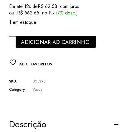
preço
preço
Em até 12x de
R$
62,58
. com juros
original
atual
ou .
R$
562,65
. no Pix
(7% desc.)
era:
é:
R$ 715,00.
R$ 605,00.
1 em estoque
ADICIONAR AO CARRINHO
ADIC. FAVORITOS
SKU:
005393
Category:
Vasos
Descrição