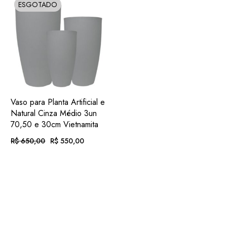
R$
116,25
R$
100,41
ESGOTADO
SOLD
.
DESC.)
.
DESC.)
ADIC.
VER
Vaso para Planta Artificial e
FAVORITOS
Natural Cinza Médio 3un
70,50 e 30cm Vietnamita
R$
650,00
R$
550,00
O
O
PREÇO
PREÇO
ORIGINAL
ATUAL
EM ATÉ
. COM
ERA:
É:
R$
56,89
R$ 650,00.
R$ 550,00.
12X DE
JUROS
OU
. NO PIX
(7%
R$
511,50
.
DESC.)