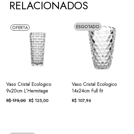
RELACIONADOS
ESGOTADO
OFERTA
SOLD
ADIC.
ADIC.
VER
VER
Vaso Cristal Ecologico
Vaso Cristal Ecologico
FAVORITOS
FAVORITOS
9x20cm L’Hermitage
14x24cm Full fit
R$
175,00
R$
125,00
R$
107,96
O
O
PREÇO
PREÇO
ORIGINAL
ATUAL
EM ATÉ
. COM
EM ATÉ
. COM
ERA:
É:
R$
12,93
R$
11,17
R$ 175,00.
R$ 125,00.
12X DE
JUROS
12X DE
JUROS
OU
. NO PIX
(7%
OU
. NO PIX
(7%