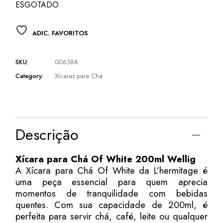
R$ 203,50.
R$ 159,50.
ESGOTADO
ADIC. FAVORITOS
SKU:
006388
Category:
Xícaras para Chá
Descrição
Xícara para Chá Of White 200ml Wellig
A Xícara para Chá Of White da L’hermitage é
uma peça essencial para quem aprecia
momentos de tranquilidade com bebidas
quentes. Com sua capacidade de 200ml, é
perfeita para servir chá, café, leite ou qualquer