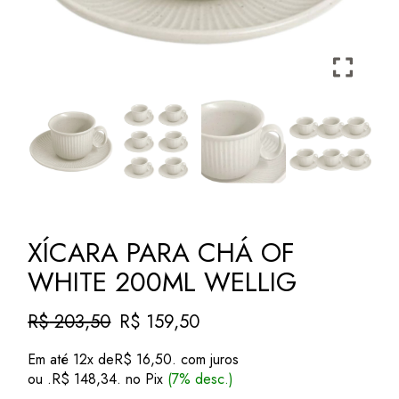
XÍCARA PARA CHÁ OF
WHITE 200ML WELLIG
R$
203,50
R$
159,50
O
O
preço
preço
Em até 12x de
R$
16,50
. com juros
original
atual
ou .
R$
148,34
. no Pix
(7% desc.)
era:
é: