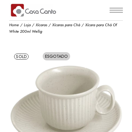
Skip
to
the
content
Home
Loja
Xícaras
Xícaras para Chá
Xícara para Chá Of
White 200ml Wellig
ESGOTADO
SOLD