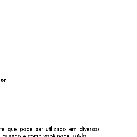
yor
te que pode ser utilizado em diversos
de quando e como você pode usá-lo: