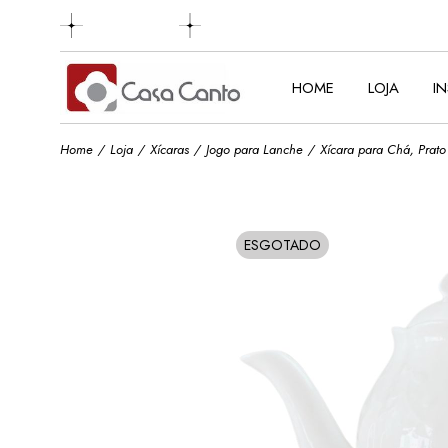
Skip
to
the
content
HOME
LOJA
I
Home
Loja
Xícaras
Jogo para Lanche
Xícara para Chá, Prat
ESGOTADO
SOLD