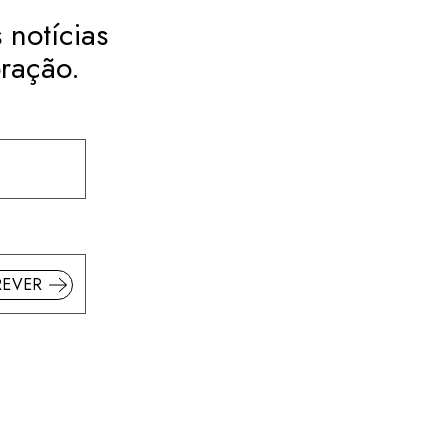
 notícias
ração.
REVER