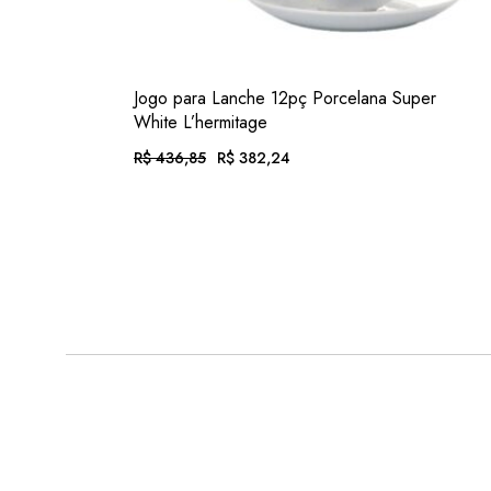
VER
Jogo para Lanche 12pç Porcelana Super
White L’hermitage
R$
436,85
R$
382,24
O
O
PREÇO
PREÇO
ORIGINAL
ATUAL
EM ATÉ 12X DE
R$
39,54
. COM JUROS
ERA:
É:
R$ 436,85.
R$ 382,24.
OU .
R$
355,48
. NO PIX
(7% DESC.)