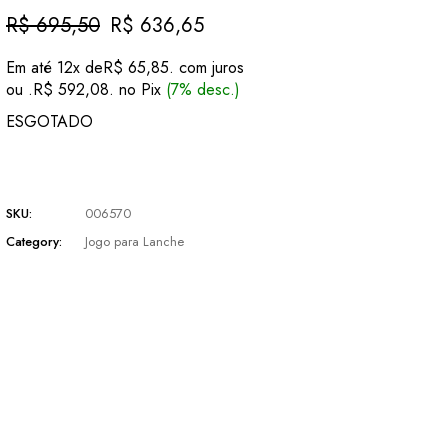
R$
695,50
R$
636,65
O
O
preço
preço
Em até 12x de
R$
65,85
. com juros
original
atual
ou .
R$
592,08
. no Pix
(7% desc.)
era:
é:
R$ 695,50.
R$ 636,65.
ESGOTADO
SKU:
006570
Category:
Jogo para Lanche