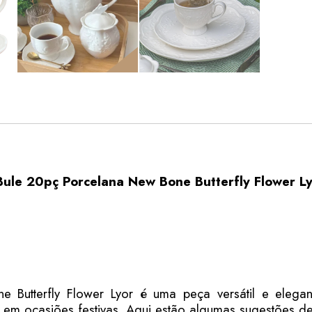
ule 20pç Porcelana New Bone Butterfly Flower L
Butterfly Flower Lyor é uma peça versátil e elegan
 em ocasiões festivas. Aqui estão algumas sugestões 