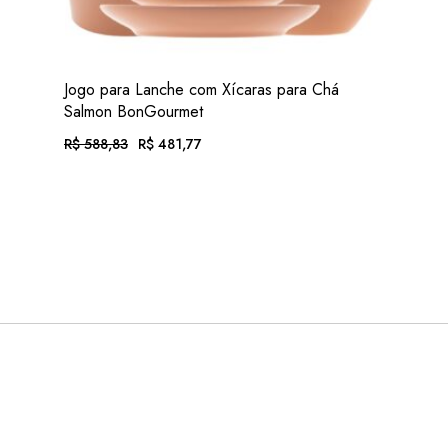
VER
Jogo para Lanche com Xícaras para Chá
Salmon BonGourmet
R$
588,83
R$
481,77
O
O
PREÇO
PREÇO
ORIGINAL
ATUAL
EM ATÉ 12X DE
R$
49,83
. COM JUROS
ERA:
É:
R$ 588,83.
R$ 481,77.
OU .
R$
448,05
. NO PIX
(7% DESC.)