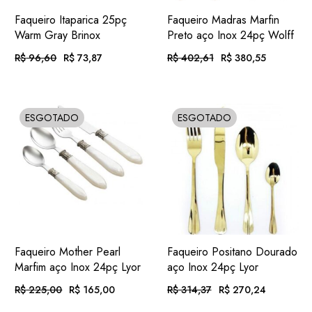
ADIC.
ADIC.
VER
VER
Faqueiro Itaparica 25pç
Faqueiro Madras Marfin
FAVORITOS
FAVORITOS
Warm Gray Brinox
Preto aço Inox 24pç Wolff
R$
96,60
R$
73,87
R$
402,61
R$
380,55
O
O
O
O
preço
preço
preço
preço
original
atual
original
atual
era:
é:
era:
é:
Em até 12x
. com
Em até 12x
. com
R$ 96,60.
R$ 73,87.
R$ 402,61.
R$ 380,55.
R$
7,64
R$
39,36
de
juros
de
juros
ESGOTADO
ESGOTADO
SOLD
SOLD
ou
. no Pix
(7%
ou
. no Pix
(7%
R$
68,70
R$
353,91
.
desc.)
.
desc.)
ADIC.
ADIC.
VER
VER
Faqueiro Mother Pearl
Faqueiro Positano Dourado
FAVORITOS
FAVORITOS
Marfim aço Inox 24pç Lyor
aço Inox 24pç Lyor
R$
225,00
R$
165,00
R$
314,37
R$
270,24
O
O
O
O
preço
preço
preço
preço