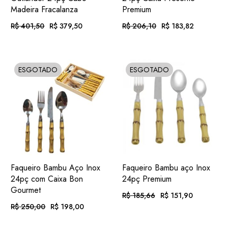
Madeira Fracalanza
Premium
R$
401,50
R$
379,50
R$
206,10
R$
183,82
O
O
O
O
preço
preço
preço
preço
original
atual
original
atual
era:
é:
era:
é:
Em até 12x
. com
Em até 12x
. com
R$ 401,50.
R$ 379,50.
R$ 206,10.
R$ 183,82.
R$
39,25
R$
19,01
de
juros
de
juros
ESGOTADO
ESGOTADO
SOLD
SOLD
ou
. no Pix
(7%
ou
. no Pix
(7%
R$
352,94
R$
170,95
.
desc.)
.
desc.)
ADIC.
ADIC.
VER
VER
Faqueiro Bambu Aço Inox
Faqueiro Bambu aço Inox
FAVORITOS
FAVORITOS
24pç com Caixa Bon
24pç Premium
Gourmet
R$
185,66
R$
151,90
O
O
preço
preço
R$
250,00
R$
198,00
O
O
original
atual
preço
preço
era:
é:
Em até 12x
. com
original
atual
R$ 185,66.
R$ 151,90.
R$
15,71