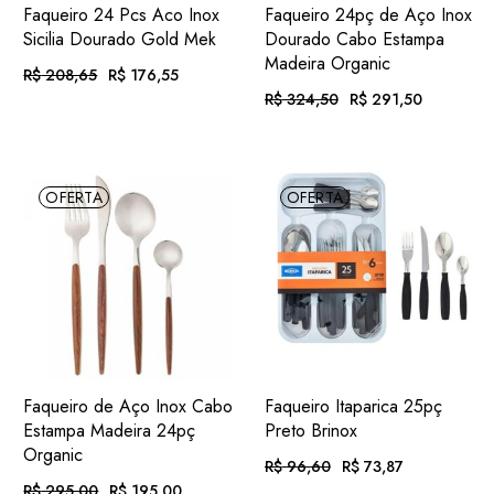
ADIC.
ADIC.
VER
VER
Faqueiro 24 Pcs Aco Inox
Faqueiro 24pç de Aço Inox
FAVORITOS
FAVORITOS
Sicilia Dourado Gold Mek
Dourado Cabo Estampa
Madeira Organic
R$
208,65
R$
176,55
O
O
preço
preço
R$
324,50
R$
291,50
O
O
original
atual
preço
preço
era:
é:
Em até 12x
. com
original
atual
R$ 208,65.
R$ 176,55.
R$
18,26
era:
é:
de
juros
Em até 12x
. com
R$ 324,50.
R$ 291,50.
R$
30,15
de
juros
OFERTA
OFERTA
ou
. no Pix
(7%
R$
164,19
.
desc.)
ou
. no Pix
(7%
R$
271,10
.
desc.)
ADIC.
ADIC.
VER
VER
Faqueiro de Aço Inox Cabo
Faqueiro Itaparica 25pç
FAVORITOS
FAVORITOS
Estampa Madeira 24pç
Preto Brinox
Organic
R$
96,60
R$
73,87
O
O
preço
preço
R$
295,00
R$
195,00