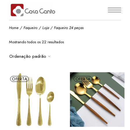
Skip
to
the
content
Home
Faqueiro
Loja
Faqueiro 24 peças
Mostrando todos os 22 resultados
Ordenação padrão
OFERTA
OFERTA