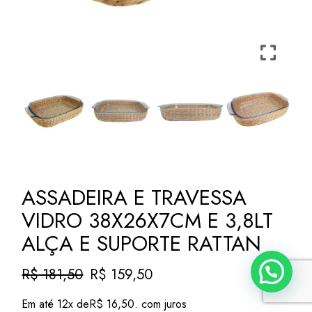
ASSADEIRA E TRAVESSA
VIDRO 38X26X7CM E 3,8LT
ALÇA E SUPORTE RATTAN
Precisa de ajuda?
R$
181,50
R$
159,50
O
O
preço
preço
Em até 12x de
R$
16,50
. com juros
original
atual