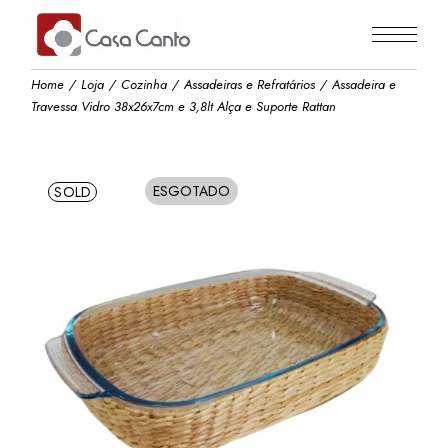
Skip
to
the
content
Home
Loja
Cozinha
Assadeiras e Refratários
Assadeira e
Travessa Vidro 38x26x7cm e 3,8lt Alça e Suporte Rattan
ESGOTADO
SOLD