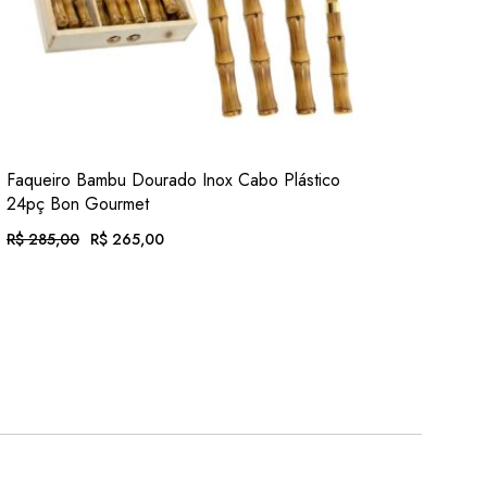
VER
Faqueiro Bambu Dourado Inox Cabo Plástico
ADIC. FAVORITOS
24pç Bon Gourmet
R$
285,00
R$
265,00
O
O
PREÇO
PREÇO
ORIGINAL
ATUAL
EM ATÉ 12X DE
R$
27,41
. COM JUROS
ERA:
É:
R$ 285,00.
R$ 265,00.
OU .
R$
246,45
. NO PIX
(7% DESC.)