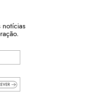
 notícias
ração.
REVER