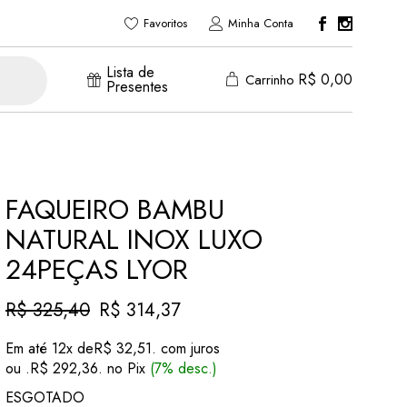
Favoritos
Minha Conta
Lista de
R$
0,00
Carrinho
Presentes
FAQUEIRO BAMBU
NATURAL INOX LUXO
24PEÇAS LYOR
R$
325,40
R$
314,37
O
O
preço
preço
Em até 12x de
R$
32,51
. com juros
original
atual
ou .
R$
292,36
. no Pix
(7% desc.)
era:
é:
R$ 325,40.
R$ 314,37.
ESGOTADO