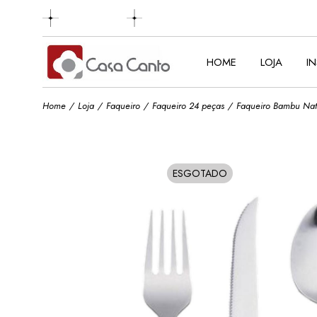
Skip
to
the
content
HOME
LOJA
I
Home
Loja
Faqueiro
Faqueiro 24 peças
Faqueiro Bambu Natu
ESGOTADO
SOLD