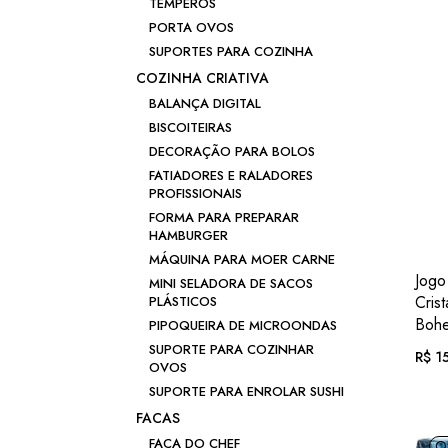
origi
atual
TEMPEROS
era:
é:
Em a
PORTA OVOS
R$ 18
R$ 15
SUPORTES PARA COZINHA
ou .
R
COZINHA CRIATIVA
BALANÇA DIGITAL
BISCOITEIRAS
DECORAÇÃO PARA BOLOS
FATIADORES E RALADORES
PROFISSIONAIS
FORMA PARA PREPARAR
HAMBURGER
MÁQUINA PARA MOER CARNE
Jogo
MINI SELADORA DE SACOS
Cris
PLÁSTICOS
Bohe
PIPOQUEIRA DE MICROONDAS
SUPORTE PARA COZINHAR
R$
15
OVOS
SUPORTE PARA ENROLAR SUSHI
Em a
FACAS
FACA DO CHEF
O