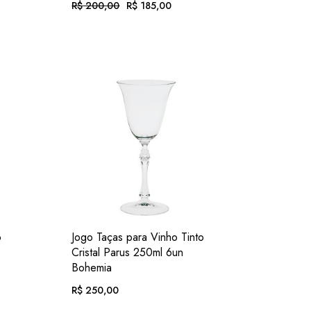
R$
200,00
R$
185,00
O
O
preço
preço
original
atual
era:
é:
Em até 12x de
R$
19,13
. com juros
R$ 200,00.
R$ 185,00.
juros
ou .
R$
172,05
. no Pix
(7% desc.)
c.)
C.
ADIC.
VER
o
Jogo Taças para Vinho Tinto
OS
FAVORITOS
Cristal Parus 250ml 6un
Bohemia
R$
250,00