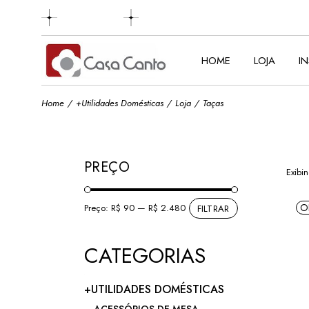
Skip
to
the
content
HOME
LOJA
I
Home
+Utilidades Domésticas
Loja
Taças
PREÇO
Exibi
O
Preço:
R$ 90
—
R$ 2.480
FILTRAR
Preço
Preço
mínimo
máximo
CATEGORIAS
+UTILIDADES DOMÉSTICAS