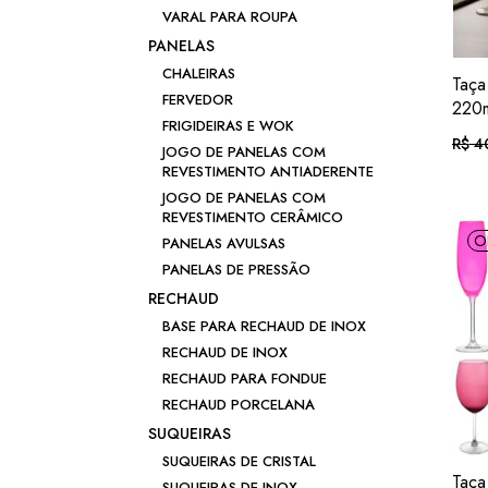
VARAL PARA ROUPA
PANELAS
CHALEIRAS
Taça
FERVEDOR
220m
FRIGIDEIRAS E WOK
R$
4
O
O
JOGO DE PANELAS COM
preç
preç
REVESTIMENTO ANTIADERENTE
origi
atual
era:
é:
JOGO DE PANELAS COM
Em 
R$ 4
R$ 3
REVESTIMENTO CERÂMICO
O
PANELAS AVULSAS
ou .
R
PANELAS DE PRESSÃO
RECHAUD
BASE PARA RECHAUD DE INOX
RECHAUD DE INOX
RECHAUD PARA FONDUE
RECHAUD PORCELANA
SUQUEIRAS
SUQUEIRAS DE CRISTAL
Taça
SUQUEIRAS DE INOX