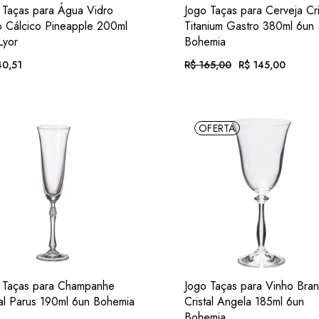
ADIC.
ADI
VER
VER
 Taças para Água Vidro
Jogo Taças para Cerveja Cri
FAVORITOS
FAVORIT
 Cálcico Pineapple 200ml
Titanium Gastro 380ml 6un
Lyor
Bohemia
0,51
R$
165,00
R$
145,00
O
O
preço
preço
original
atual
era:
é:
té 12x de
R$
14,53
. com juros
Em até 12x de
R$
15,00
. com 
R$ 165,00.
R$ 145,00.
OFERTA
$
130,67
. no Pix
(7% desc.)
ou .
R$
134,85
. no Pix
(7% des
ADIC.
ADI
VER
VER
 Taças para Champanhe
Jogo Taças para Vinho Bra
FAVORITOS
FAVORIT
tal Parus 190ml 6un Bohemia
Cristal Angela 185ml 6un
Bohemia