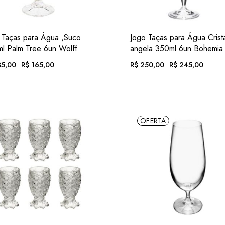
ADIC.
ADI
VER
VER
 Taças para Água ,Suco
Jogo Taças para Água Crista
FAVORITOS
FAVORIT
l Palm Tree 6un Wolff
angela 350ml 6un Bohemia
5,00
R$
165,00
R$
250,00
R$
245,00
O
O
o
o
preço
preço
nal
original
atual
era:
é:
té 12x de
R$
17,07
. com juros
Em até 12x de
R$
25,34
. com
5,00.
65,00.
R$ 250,00.
R$ 245,00.
$
153,45
. no Pix
(7% desc.)
ou .
R$
227,85
. no Pix
(7% des
OFERTA