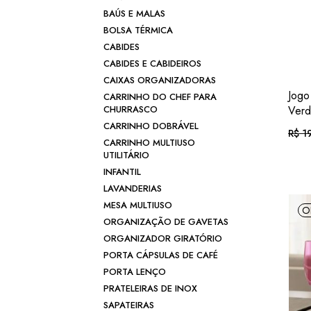
BAÚS E MALAS
BOLSA TÉRMICA
CABIDES
CABIDES E CABIDEIROS
CAIXAS ORGANIZADORAS
Jogo
CARRINHO DO CHEF PARA
CHURRASCO
Verd
CARRINHO DOBRÁVEL
R$
19
O
O
CARRINHO MULTIUSO
preç
preç
UTILITÁRIO
origi
atual
era:
é:
Em a
INFANTIL
R$ 1
R$ 1
LAVANDERIAS
ou .
R
MESA MULTIUSO
O
ORGANIZAÇÃO DE GAVETAS
ORGANIZADOR GIRATÓRIO
PORTA CÁPSULAS DE CAFÉ
PORTA LENÇO
PRATELEIRAS DE INOX
SAPATEIRAS