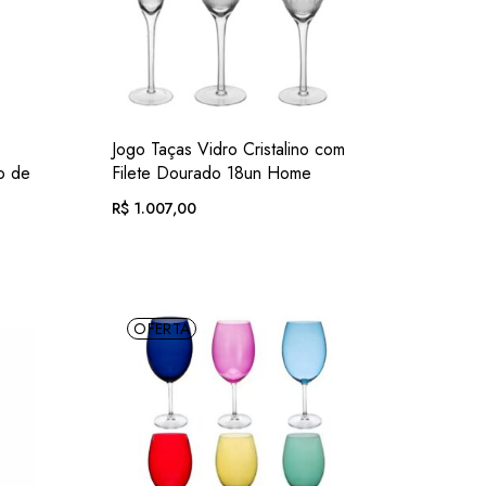
C.
ADIC.
VER
Jogo Taças Vidro Cristalino com
OS
FAVORITOS
o de
Filete Dourado 18un Home
R$
1.007,00
Em até 12x
. com
R$
104,15
juros
de
juros
OFERTA
c.)
ou .
R$
936,51
. no Pix
(7% desc.)