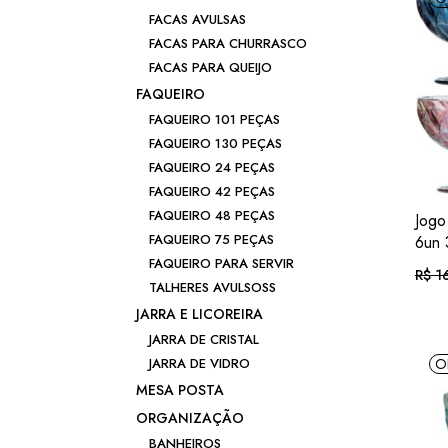
ou .
R
FACAS AVULSAS
FACAS PARA CHURRASCO
FACAS PARA QUEIJO
FAQUEIRO
FAQUEIRO 101 PEÇAS
FAQUEIRO 130 PEÇAS
FAQUEIRO 24 PEÇAS
FAQUEIRO 42 PEÇAS
FAQUEIRO 48 PEÇAS
Jogo
FAQUEIRO 75 PEÇAS
6un 
FAQUEIRO PARA SERVIR
R$
16
O
O
TALHERES AVULSOSS
preç
preç
origi
atual
JARRA E LICOREIRA
era:
é:
Em a
R$ 1
R$ 15
JARRA DE CRISTAL
O
JARRA DE VIDRO
ou .
R
MESA POSTA
ORGANIZAÇÃO
BANHEIROS