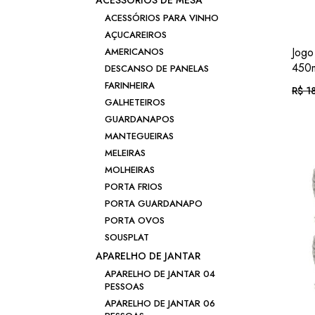
ACESSÓRIOS DE MESA
ACESSÓRIOS PARA VINHO
AÇUCAREIROS
Jogo
AMERICANOS
450m
DESCANSO DE PANELAS
FARINHEIRA
R$
18
O
O
GALHETEIROS
preç
preç
origi
atual
GUARDANAPOS
era:
é:
Em a
R$ 18
R$ 1
MANTEGUEIRAS
MELEIRAS
ou .
R
MOLHEIRAS
PORTA FRIOS
PORTA GUARDANAPO
PORTA OVOS
SOUSPLAT
APARELHO DE JANTAR
APARELHO DE JANTAR 04
PESSOAS
APARELHO DE JANTAR 06