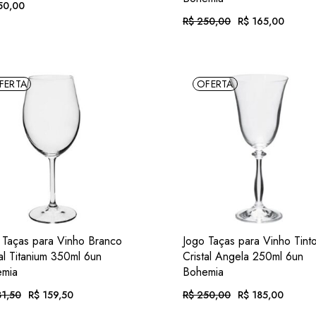
0,00
R$
250,00
R$
165,00
O
O
preço
preço
té 12x de
R$
25,86
. com juros
original
atual
era:
é:
Em até 12x de
R$
17,07
. com 
R$ 250,00.
R$ 165,00.
$
232,50
. no Pix
(7% desc.)
FERTA
OFERTA
ou .
R$
153,45
. no Pix
(7% des
ADIC.
ADI
VER
VER
 Taças para Vinho Branco
Jogo Taças para Vinho Tint
FAVORITOS
FAVORIT
tal Titanium 350ml 6un
Cristal Angela 250ml 6un
mia
Bohemia
1,50
R$
159,50
R$
250,00
R$
185,00
O
O
o
o
preço
preço