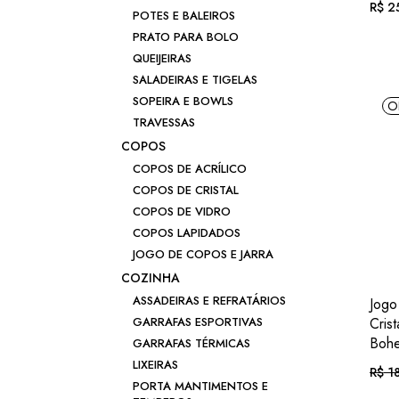
R$
25
POTES E BALEIROS
PRATO PARA BOLO
Em a
QUEIJEIRAS
SALADEIRAS E TIGELAS
ou .
R
SOPEIRA E BOWLS
O
TRAVESSAS
COPOS
COPOS DE ACRÍLICO
COPOS DE CRISTAL
COPOS DE VIDRO
COPOS LAPIDADOS
JOGO DE COPOS E JARRA
COZINHA
ASSADEIRAS E REFRATÁRIOS
Jogo
Cris
GARRAFAS ESPORTIVAS
Bohe
GARRAFAS TÉRMICAS
LIXEIRAS
R$
18
O
O
PORTA MANTIMENTOS E
preç
preç