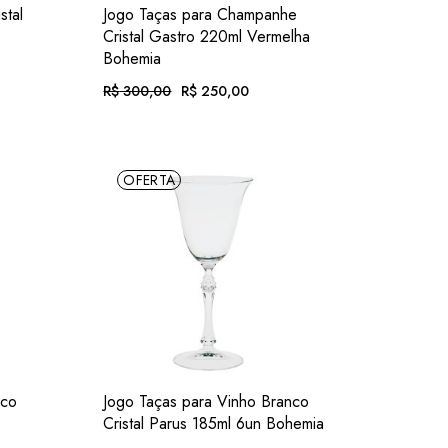
C.
ADIC.
VER
stal
Jogo Taças para Champanhe
OS
FAVORITOS
Cristal Gastro 220ml Vermelha
Bohemia
R$
300,00
R$
250,00
O
O
preço
preço
original
atual
era:
é:
juros
Em até 12x de
R$
25,86
. com juros
R$ 300,00.
R$ 250,00.
OFERTA
c.)
ou .
R$
232,50
. no Pix
(7% desc.)
C.
ADIC.
VER
nco
Jogo Taças para Vinho Branco
OS
FAVORITOS
Cristal Parus 185ml 6un Bohemia